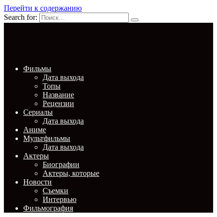
Перейти к содержанию
Search for:
Фильмы
Дата выхода
Топы
Название
Рецензии
Сериалы
Дата выхода
Аниме
Мультфильмы
Дата выхода
Актеры
Биографии
Актеры, которые
Новости
Съемки
Интервью
Фильмография