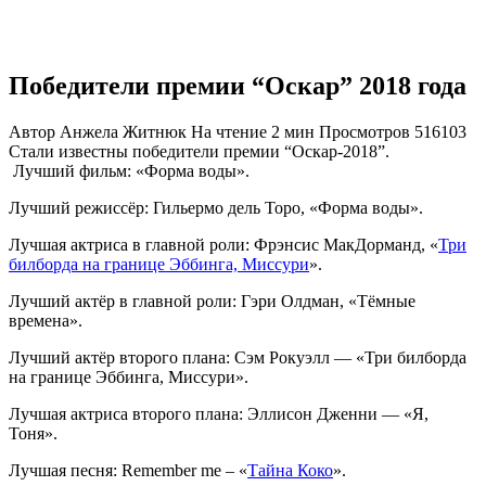
Победители премии “Оскар” 2018 года
Автор
Анжела Житнюк
На чтение
2 мин
Просмотров
516103
Стали известны победители премии “Оскар-2018”.
Лучший фильм: «Форма воды».
Лучший режиссёр: Гильермо дель Торо, «Форма воды».
Лучшая актриса в главной роли: Фрэнсис МакДорманд, «
Три
билборда на границе Эббинга, Миссури
».
Лучший актёр в главной роли: Гэри Олдман, «Тёмные
времена».
Лучший актёр второго плана: Сэм Рокуэлл — «Три билборда
на границе Эббинга, Миссури».
Лучшая актриса второго плана: Эллисон Дженни — «Я,
Тоня».
Лучшая песня: Remember me – «
Тайна Коко
».