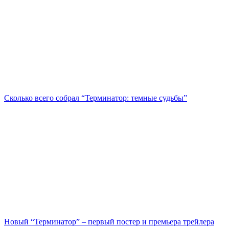
Сколько всего собрал “Терминатор: темные судьбы”
Новый “Терминатор” – первый постер и премьера трейлера