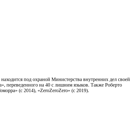
т находится под охраной Министерства внутренних дел своей
ра», переведенного на 40 с лишним языков. Также Роберто
орра» (с 2014), «ZeroZeroZero» (с 2019).