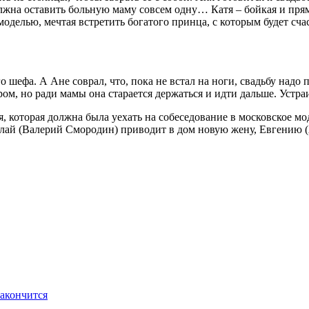
лжна оставить больную маму совсем одну… Катя – бойкая и прямол
 моделью, мечтая встретить богатого принца, с которым будет сч
 шефа. А Ане соврал, что, пока не встал на ноги, свадьбу надо 
м, но ради мамы она старается держаться и идти дальше. Устраи
, которая должна была уехать на собеседование в московское мод
колай (Валерий Смородин) приводит в дом новую жену, Евгению
закончится