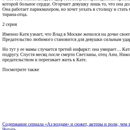
которой больное сердце. Огорчает девушку лишь то, что она до
Она работает парикмахером, но хочет уехать в столицу и стать
тирана-отца.
2 серия
Именно Катя узнает, что Влад в Москве женился на дочке своего
Предательство любимого становится для девушки сильным ударо
Но тут у ее мамы случается третий инфаркт: она умирает… Катя
подругу. Спустя месяц после смерти Светланы, отец Ани, Ни
предательством и переезжает жить к Кате.
Посмотрите
также
Содержание сериала «Аз воздам» и сюжет, актеры и роли, чем 
Читать