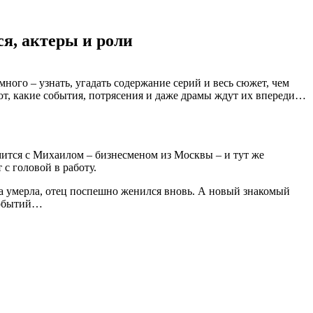
ся, актеры и роли
ного – узнать, угадать содержание серий и весь сюжет, чем
ают, какие события, потрясения и даже драмы ждут их впереди…
ится с Михаилом – бизнесменом из Москвы – и тут же
с головой в работу.
ама умерла, отец поспешно женился вновь. А новый знакомый
 событий…