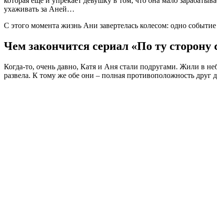
которая еще и упрекает девушку в том, что она мало зарабатыв
ухаживать за Аней…
С этого момента жизнь Ани завертелась колесом: одно событие 
Чем закончится сериал «По ту сторону 
Когда-то, очень давно, Катя и Аня стали подругами. Жили в неб
развела. К тому же обе они – полная противоположность друг д