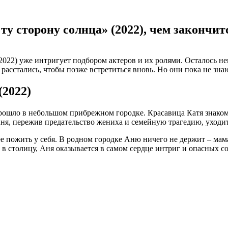
ту сторону солнца» (2022), чем закончит
022) уже интригует подбором актеров и их ролями. Осталось нем
 расстались, чтобы позже встретиться вновь. Но они пока не зн
(2022)
рошло в небольшом прибрежном городке. Красавица Катя знаком
ня, пережив предательство жениха и семейную трагедию, уходит 
 ее пожить у себя. В родном городке Аню ничего не держит – м
в в столицу, Аня оказывается в самом сердце интриг и опасных