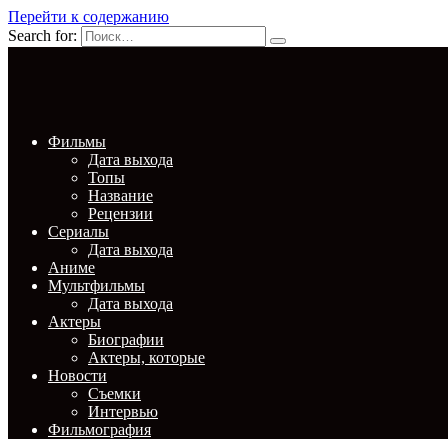
Перейти к содержанию
Search for:
Фильмы
Дата выхода
Топы
Название
Рецензии
Сериалы
Дата выхода
Аниме
Мультфильмы
Дата выхода
Актеры
Биографии
Актеры, которые
Новости
Съемки
Интервью
Фильмография