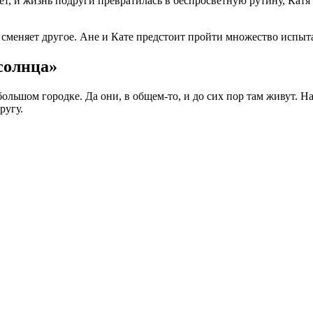
ает, и жизнь подруги превратилась в беспросветную рутину, Кат
сменяет другое. Ане и Кате предстоит пройти множество испытан
солнца»
ольшом городке. Да они, в общем-то, и до сих пор там живут. На
ругу.