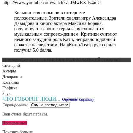
https://www.youtube.com/watch?v=JMwEXjfv4mU
Большинство отзывов в интернете
положительные. Зрители хвалят игру Александра
Давыдова и юного актера Максима Боряка,
сочувствуют героине сериала, восхищаются
музыкальным сопровождением. Критики считают
немного занудной роль Кати, неправдоподобный
сюжет с наследством. На «Кино-Театр.ру» сериал
получил 5,0 балла.
{{ reviewsOverall }}
/ 10
ОЦЕНКА ПОЛЬЗОВАТЕЛЕЙ
(
голосов)
Сценарий
Актёры
Декорации
Костюмы
Графика
Звук
ЧТО ГОВОРЯТ ЛЮДИ...
Оцените картину
Сортировать:
Ваш отзыв будет первым.
Проверенный
Показать больше