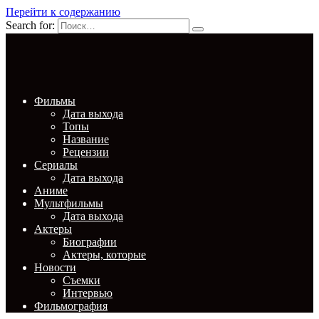
Перейти к содержанию
Search for:
Фильмы
Дата выхода
Топы
Название
Рецензии
Сериалы
Дата выхода
Аниме
Мультфильмы
Дата выхода
Актеры
Биографии
Актеры, которые
Новости
Съемки
Интервью
Фильмография