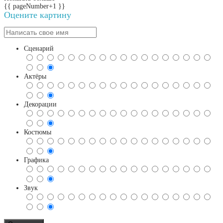
{{ pageNumber+1 }}
Оцените картину
Сценарий
Актёры
Декорации
Костюмы
Графика
Звук