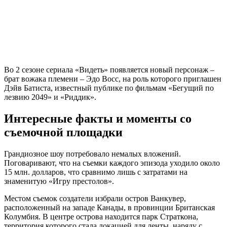
Во 2 сезоне сериала «Видеть» появляется новый персонаж –
брат вожака племени – Эдо Восс, на роль которого приглашен
Дэйв Батиста, известный публике по фильмам «Бегущий по
лезвию 2049» и «Риддик».
Интересные факты и моменты со
съемочной площадки
Грандиозное шоу потребовало немалых вложений.
Поговаривают, что на съемки каждого эпизода уходило около
15 млн. долларов, что сравнимо лишь с затратами на
знаменитую «Игру престолов».
Местом съемок создатели избрали остров Ванкувер,
расположенный на западе Канады, в провинции Британская
Колумбия. В центре острова находится парк Страткона,
территория которого стала локацией для ленты, наряду с