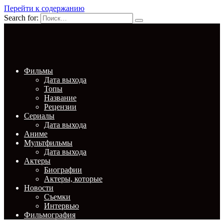
Перейти к содержанию
Search for:
Фильмы
Дата выхода
Топы
Название
Рецензии
Сериалы
Дата выхода
Аниме
Мультфильмы
Дата выхода
Актеры
Биографии
Актеры, которые
Новости
Съемки
Интервью
Фильмография