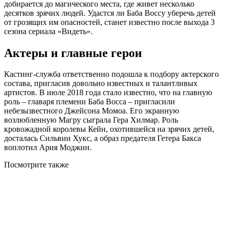
добирается до магического места, где живет несколько
десятков зрячих людей. Удастся ли Баба Воссу уберечь детей
от грозящих им опасностей, станет известно после выхода 3
сезона сериала «Видеть».
Актеры и главные герои
Кастинг-служба ответственно подошла к подбору актерского
состава, пригласив довольно известных и талантливых
артистов. В июле 2018 года стало известно, что на главную
роль – главаря племени Баба Восса – пригласили
небезызвестного Джейсона Момоа. Его экранную
возлюбленную Магру сыграла Гера Хилмар. Роль
кровожадной королевы Кейн, охотившейся на зрячих детей,
досталась Сильвии Хукс, а образ предателя Гетера Бакса
воплотил Ария Моджин.
Посмотрите
также