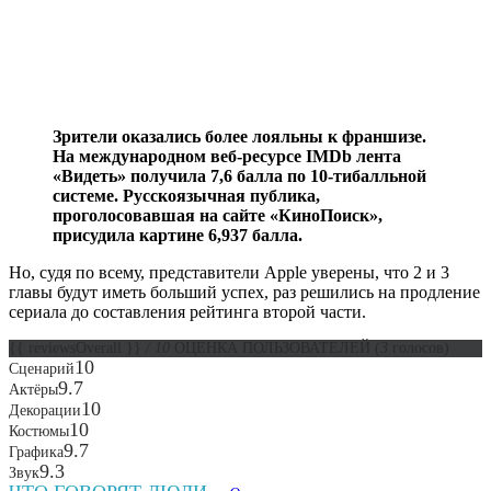
Зрители оказались более лояльны к франшизе.
На международном веб-ресурсе
IMDb
лента
«Видеть» получила 7,6 балла по 10-тибалльной
системе. Русскоязычная публика,
проголосовавшая на сайте «КиноПоиск»,
присудила картине 6,937 балла.
Но, судя по всему, представители Apple уверены, что 2 и 3
главы будут иметь больший успех, раз решились на продление
сериала до составления рейтинга второй части.
{{ reviewsOverall }}
/ 10
ОЦЕНКА ПОЛЬЗОВАТЕЛЕЙ
(
3
голосов)
10
Сценарий
9.7
Актёры
10
Декорации
10
Костюмы
9.7
Графика
9.3
Звук