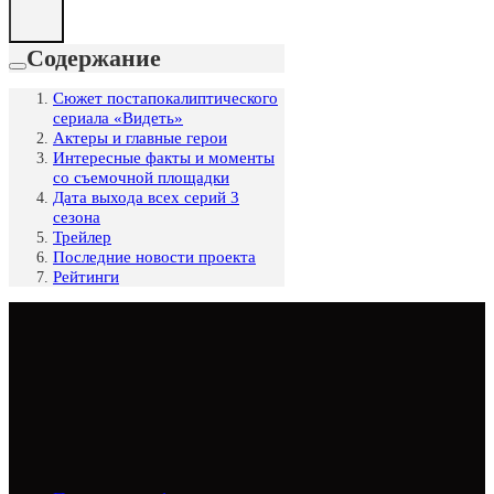
Содержание
Сюжет постапокалиптического
сериала «Видеть»
Актеры и главные герои
Интересные факты и моменты
со съемочной площадки
Дата выхода всех серий 3
сезона
Трейлер
Последние новости проекта
Рейтинги