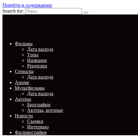
Перейти к содержанию
Search for:
Фильмы
Дата выхода
Топы
Название
Рецензии
Сериалы
Дата выхода
Аниме
Мультфильмы
Дата выхода
Актеры
Биографии
Актеры, которые
Новости
Съемки
Интервью
Фильмография