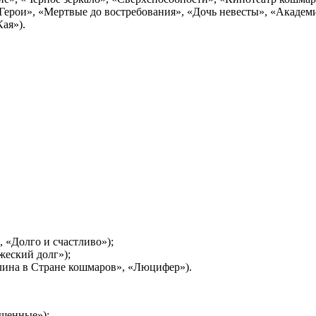
Герои», «Мертвые до востребования», «Дочь невесты», «Академи
ая»).
, «Долго и счастливо»);
еский долг»);
алина в Стране кошмаров», «Люцифер»).
ащенные»);