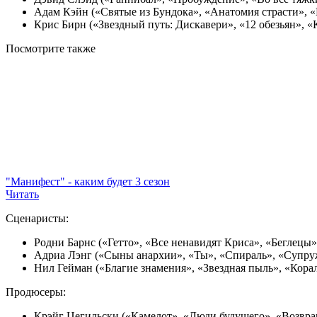
Адам Кэйн («Святые из Бундока», «Анатомия страсти», «
Крис Бирн («Звездный путь: Дискавери», «12 обезьян», «К
Посмотрите
также
"Манифест" - каким будет 3 сезон
Читать
Сценаристы:
Родни Барнс («Гетто», «Все ненавидят Криса», «Беглецы»
Адриа Лэнг («Сыны анархии», «Ты», «Спираль», «Супруж
Нил Гейман («Благие знамения», «Звездная пыль», «Кор
Продюсеры:
Крэйг Цегильски («Камелот», «Люди будущего», «Возвр