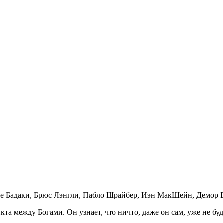
е Бадаки, Брюс Лэнгли, Пабло Шрайбер, Иэн МакШейн, Демор Б
та между Богами. Он узнает, что ничто, даже он сам, уже не бу