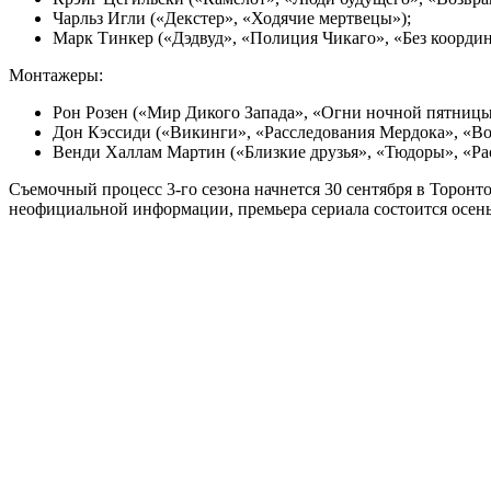
Чарльз Игли («Декстер», «Ходячие мертвецы»);
Марк Тинкер («Дэдвуд», «Полиция Чикаго», «Без координ
Монтажеры:
Рон Розен («Мир Дикого Запада», «Огни ночной пятницы
Дон Кэссиди («Викинги», «Расследования Мердока», «Вос
Венди Халлам Мартин («Близкие друзья», «Тюдоры», «Рас
Съемочный процесс 3-го сезона начнется 30 сентября в Торонт
неофициальной информации, премьера сериала состоится осен