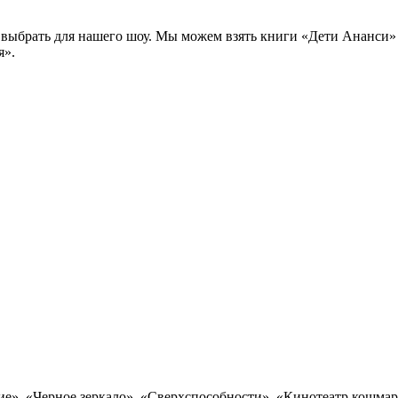
выбрать для нашего шоу. Мы можем взять книги «Дети Ананси» 
я».
е», «Черное зеркало», «Сверхспособности», «Кинотеатр кошмар