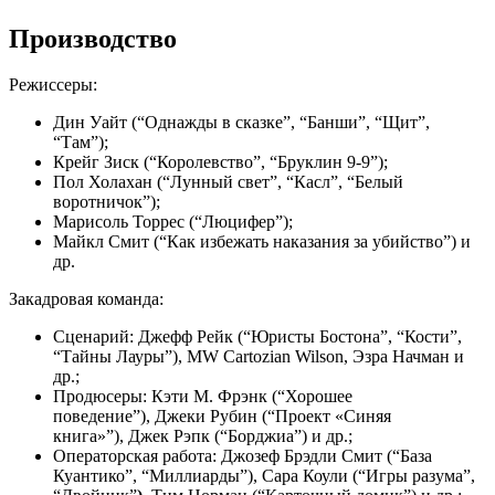
Производство
Режиссеры:
Дин Уайт (“Однажды в сказке”, “Банши”, “Щит”,
“Там”);
Крейг Зиск (“Королевство”, “Бруклин 9-9”);
Пол Холахан (“Лунный свет”, “Касл”, “Белый
воротничок”);
Марисоль Торрес (“Люцифер”);
Майкл Смит (“Как избежать наказания за убийство”) и
др.
Закадровая команда:
Сценарий: Джефф Рейк (“Юристы Бостона”, “Кости”,
“Тайны Лауры”), MW Cartozian Wilson, Эзра Начман и
др.;
Продюсеры: Кэти М. Фрэнк (“Хорошее
поведение”), Джеки Рубин (“Проект «Синяя
книга»”), Джек Рэпк (“Борджиа”) и др.;
Операторская работа: Джозеф Брэдли Смит (“База
Куантико”, “Миллиарды”), Сара Коули (“Игры разума”,