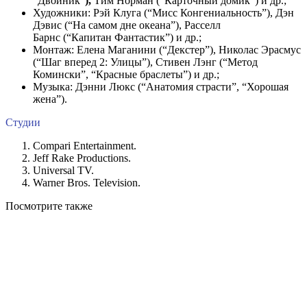
“Двойник”
),
Тим Норман (“Карточный домик”) и др.;
Художники: Рэй Клуга (“Мисс Конгениальность”), Дэн
Дэвис (“На самом дне океана”), Расселл
Барнс (“Капитан Фантастик”) и др.;
Монтаж: Елена Маганини (“Декстер”), Николас Эрасмус
(“Шаг вперед 2: Улицы”), Стивен Лэнг (“Метод
Комински”, “Красные браслеты”) и др.;
Музыка: Дэнни Люкс (“Анатомия страсти”, “Хорошая
жена”).
Студии
Compari Entertainment.
Jeff Rake Productions.
Universal TV.
Warner Bros. Television.
Посмотрите
также