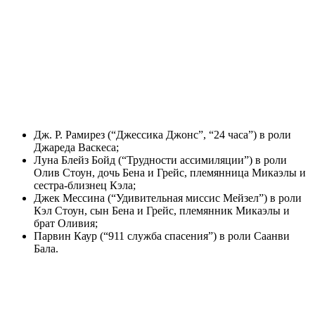
Дж. Р. Рамирез (“Джессика Джонс”, “24 часа”) в роли
Джареда Васкеса;
Луна Блейз Бойд (“Трудности ассимиляции”) в роли
Олив Стоун, дочь Бена и Грейс, племянница Микаэлы и
сестра-близнец Кэла;
Джек Мессина (“Удивительная миссис Мейзел”) в роли
Кэл Стоун, сын Бена и Грейс, племянник Микаэлы и
брат Оливия;
Парвин Каур (“911 служба спасения”) в роли Саанви
Бала.