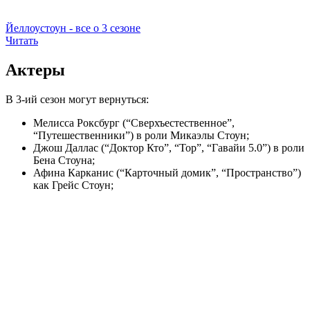
Йеллоустоун - все о 3 сезоне
Читать
Актеры
В 3-ий сезон могут вернуться:
Мелисса Роксбург (“Сверхъестественное”,
“Путешественники”) в роли Микаэлы Стоун;
Джош Даллас (“Доктор Кто”, “Тор”, “Гавайи 5.0”) в роли
Бена Стоуна;
Афина Карканис (“Карточный домик”, “Пространство”)
как Грейс Стоун;