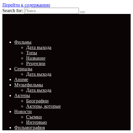
Перейти к содержанию
Search for:
Фильмы
Дата выхода
Топы
Название
Рецензии
Сериалы
Дата выхода
Аниме
Мультфильмы
Дата выхода
Актеры
Биографии
Актеры, которые
Новости
Съемки
Интервью
Фильмография