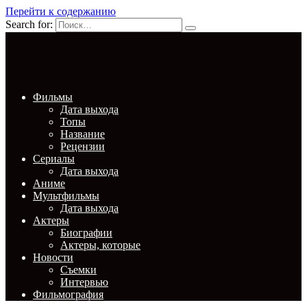
Перейти к содержанию
Search for:
Фильмы
Дата выхода
Топы
Название
Рецензии
Сериалы
Дата выхода
Аниме
Мультфильмы
Дата выхода
Актеры
Биографии
Актеры, которые
Новости
Съемки
Интервью
Фильмография