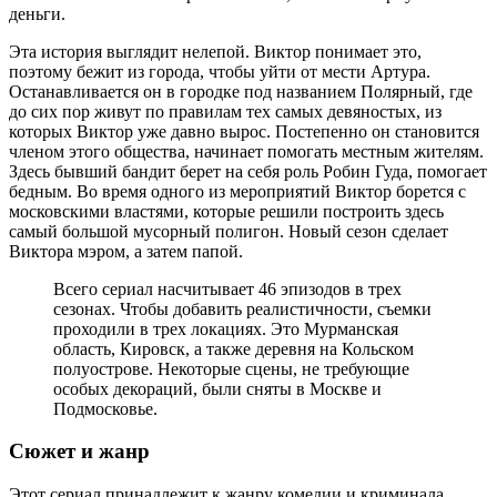
деньги.
Эта история выглядит нелепой. Виктор понимает это,
поэтому бежит из города, чтобы уйти от мести Артура.
Останавливается он в городке под названием Полярный, где
до сих пор живут по правилам тех самых девяностых, из
которых Виктор уже давно вырос. Постепенно он становится
членом этого общества, начинает помогать местным жителям.
Здесь бывший бандит берет на себя роль Робин Гуда, помогает
бедным. Во время одного из мероприятий Виктор борется с
московскими властями, которые решили построить здесь
самый большой мусорный полигон. Новый сезон сделает
Виктора мэром, а затем папой.
Всего сериал насчитывает 46 эпизодов в трех
сезонах. Чтобы добавить реалистичности, съемки
проходили в трех локациях. Это Мурманская
область, Кировск, а также деревня на Кольском
полуострове. Некоторые сцены, не требующие
особых декораций, были сняты в Москве и
Подмосковье.
Сюжет и жанр
Этот сериал принадлежит к жанру комедии и криминала.