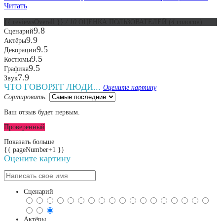
Читать
{{ reviewsOverall }}
/ 10
ОЦЕНКА ПОЛЬЗОВАТЕЛЕЙ
(
4
голосов)
9.8
Сценарий
9.9
Актёры
9.5
Декорации
9.5
Костюмы
9.5
Графика
7.9
Звук
ЧТО ГОВОРЯТ ЛЮДИ...
Оцените картину
Сортировать:
Ваш отзыв будет первым.
Проверенный
Показать больше
{{ pageNumber+1 }}
Оцените картину
Сценарий
Актёры