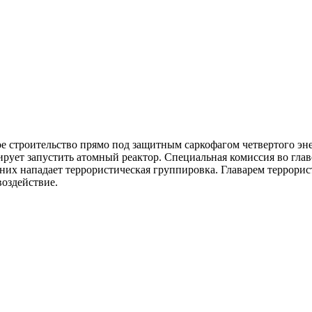
ое строительство прямо под защитным саркофагом четвертого эн
ирует запустить атомный реактор. Специальная комиссия во гл
них нападает террористическая группировка. Главарем террорист
воздействие.