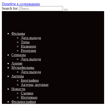
Перейти к содержанию
Search for:
Фильмы
Дата выхода
Топы
Название
Рецензии
Сериалы
Дата выхода
Аниме
Мультфильмы
Дата выхода
Актеры
Биографии
Актеры, которые
Новости
Съемки
Интервью
Фильмография