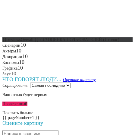
{{ reviewsOverall }}
/ 10
ОЦЕНКА ПОЛЬЗОВАТЕЛЕЙ
(
1
голос)
10
Сценарий
10
Актёры
10
Декорации
10
Костюмы
10
Графика
10
Звук
ЧТО ГОВОРЯТ ЛЮДИ...
Оцените картину
Сортировать:
Ваш отзыв будет первым.
Проверенный
Показать больше
{{ pageNumber+1 }}
Оцените картину