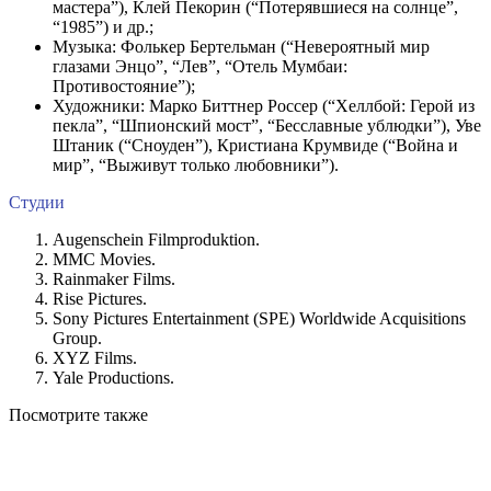
мастера”), Клей Пекорин (“Потерявшиеся на солнце”,
“1985”) и др.;
Музыка: Фолькер Бертельман (“Невероятный мир
глазами Энцо”, “Лев”, “Отель Мумбаи:
Противостояние”);
Художники: Марко Биттнер Россер (“Хеллбой: Герой из
пекла”, “Шпионский мост”, “Бесславные ублюдки”), Уве
Штаник (“Сноуден”), Кристиана Крумвиде (“Война и
мир”, “Выживут только любовники”).
Студии
Augenschein Filmproduktion.
MMC Movies.
Rainmaker Films.
Rise Pictures.
Sony Pictures Entertainment (SPE) Worldwide Acquisitions
Group.
XYZ Films.
Yale Productions.
Посмотрите
также