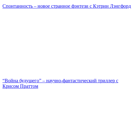
Спонтанность – новое странное фэнтези с Кэтрин Лэнгфорд
“Война будущего” – научно-фантастический триллер с
Крисом Праттом