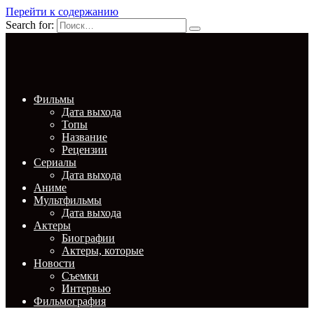
Перейти к содержанию
Search for:
Фильмы
Дата выхода
Топы
Название
Рецензии
Сериалы
Дата выхода
Аниме
Мультфильмы
Дата выхода
Актеры
Биографии
Актеры, которые
Новости
Съемки
Интервью
Фильмография