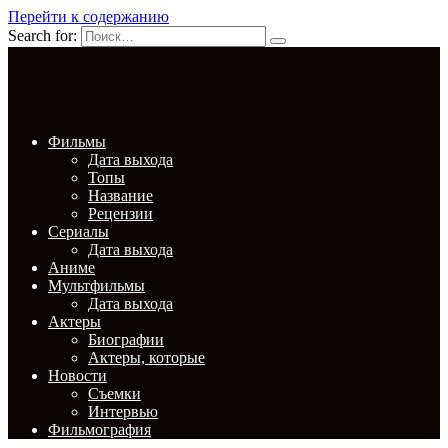
Перейти к содержанию
Search for:
Фильмы
Дата выхода
Топы
Название
Рецензии
Сериалы
Дата выхода
Аниме
Мультфильмы
Дата выхода
Актеры
Биографии
Актеры, которые
Новости
Съемки
Интервью
Фильмография