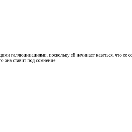
ми галлюцинациями, поскольку ей начинает казаться, что ее с
го она ставит под сомнение.