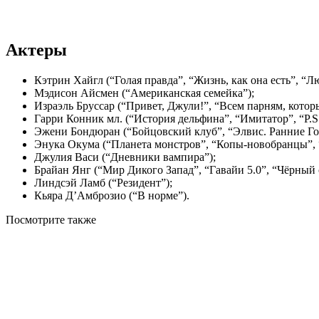
Актеры
Кэтрин Хайгл (“Голая правда”, “Жизнь, как она есть”, “Л
Мэдисон Айсмен (“Американская семейка”);
Израэль Бруссар (“Привет, Джули!”, “Всем парням, котор
Гарри Конник мл. (“История дельфина”, “Имитатор”, “P.S
Эжени Бондюран (“Бойцовский клуб”, “Элвис. Ранние Го
Энука Окума (“Планета монстров”, “Копы-новобранцы”, 
Джулия Васи (“Дневники вампира”);
Брайан Янг (“Мир Дикого Запад”, “Гавайи 5.0”, “Чёрный 
Линдсэй Ламб (“Резидент”);
Кьяра Д’Амброзио (“В норме”).
Посмотрите
также