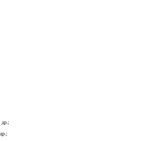
др.;
др.;