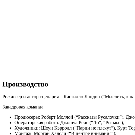
Производство
Режиссер и автор сценария – Кастилло Лэндон (“Мыслить, как 
Закадровая команда:
Продюсеры: Роберт Моллой (“Рассказы Русалочки”), Джо 
Операторская работа: Джошуа Реис (“Ло”, “Ритмы”);
Художники: Шоун Кэрролл (“Парни не плачут”), Курт Торе
Монтаж: Морган Халсли (“В центре внимания”);