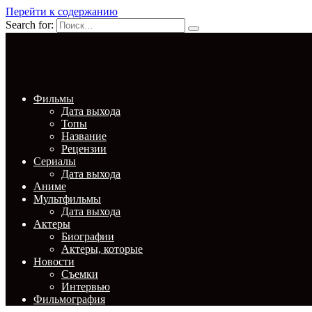
Перейти к содержанию
Search for:
Фильмы
Дата выхода
Топы
Название
Рецензии
Сериалы
Дата выхода
Аниме
Мультфильмы
Дата выхода
Актеры
Биографии
Актеры, которые
Новости
Съемки
Интервью
Фильмография