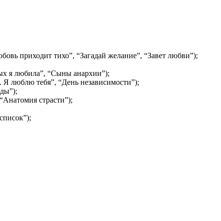
юбовь приходит тихо”, “Загадай желание”, “Завет любви”);
ых я любила”, “Сыны анархии”);
. Я люблю тебя”, “День независимости”);
ды”);
“Анатомия страсти”);
список”);