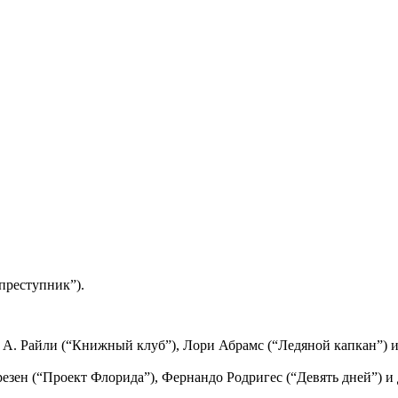
преступник”).
А. Райли (“Книжный клуб”), Лори Абрамс (“Ледяной капкан”) и 
зен (“Проект Флорида”), Фернандо Родригес (“Девять дней”) и 