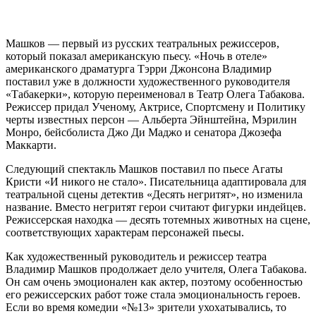
Машков — первый из русских театральных режиссеров,
который показал американскую пьесу. «Ночь в отеле»
американского драматурга Тэрри Джонсона Владимир
поставил уже в должности художественного руководителя
«Табакерки», которую переименовал в Театр Олега Табакова.
Режиссер придал Ученому, Актрисе, Спортсмену и Политику
черты известных персон — Альберта Эйнштейна, Мэрилин
Монро, бейсболиста Джо Ди Маджо и сенатора Джозефа
Маккарти.
Следующий спектакль Машков поставил по пьесе Агаты
Кристи «И никого не стало». Писательница адаптировала для
театральной сцены детектив «Десять негритят», но изменила
название. Вместо негритят герои считают фигурки индейцев.
Режиссерская находка — десять тотемных животных на сцене,
соответствующих характерам персонажей пьесы.
Как художественный руководитель и режиссер театра
Владимир Машков продолжает дело учителя, Олега Табакова.
Он сам очень эмоционален как актер, поэтому особенностью
его режиссерских работ тоже стала эмоциональность героев.
Если во время комедии «№13» зрители ухохатывались, то