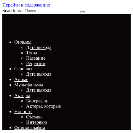
Перейти к содержанию
Search for:
Фильмы
Дата выхода
Топы
Название
Рецензии
Сериалы
Дата выхода
Аниме
Мультфильмы
Дата выхода
Актеры
Биографии
Актеры, которые
Новости
Съемки
Интервью
Фильмография