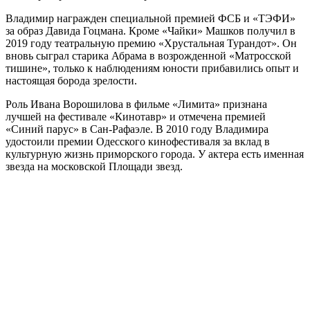
Владимир награжден специальной премией ФСБ и «ТЭФИ»
за образ Давида Гоцмана. Кроме «Чайки» Машков получил в
2019 году театральную премию «Хрустальная Турандот». Он
вновь сыграл старика Абрама в возрожденной «Матросской
тишине», только к наблюдениям юности прибавились опыт и
настоящая борода зрелости.
Роль Ивана Ворошилова в фильме «Лимита» признана
лучшей на фестивале «Кинотавр» и отмечена премией
«Синий парус» в Сан-Рафаэле. В 2010 году Владимира
удостоили премии Одесского кинофестиваля за вклад в
культурную жизнь приморского города. У актера есть именная
звезда на московской Площади звезд.