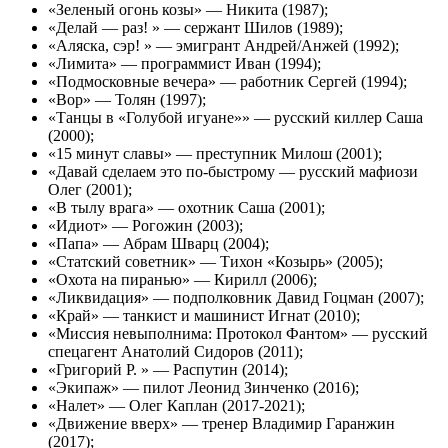
«Зеленый огонь козы» — Никита (1987);
«Делай — раз! » — сержант Шилов (1989);
«Аляска, сэр! » — эмигрант Андрей/Анжей (1992);
«Лимита» — программист Иван (1994);
«Подмосковные вечера» — работник Сергей (1994);
«Вор» — Толян (1997);
«Танцы в «Голубой игуане»» — русский киллер Саша
(2000);
«15 минут славы» — преступник Милош (2001);
«Давай сделаем это по-быстрому — русский мафиози
Олег (2001);
«В тылу врага» — охотник Саша (2001);
«Идиот» — Рогожин (2003);
«Папа» — Абрам Шварц (2004);
«Статский советник» — Тихон «Козырь» (2005);
«Охота на пиранью» — Кирилл (2006);
«Ликвидация» — подполковник Давид Гоцман (2007);
«Край» — танкист и машинист Игнат (2010);
«Миссия невыполнима: Протокол Фантом» — русский
спецагент Анатолий Сидоров (2011);
«Григорий Р. » — Распутин (2014);
«Экипаж» — пилот Леонид Зинченко (2016);
«Налет» — Олег Каплан (2017-2021);
«Движение вверх» — тренер Владимир Гаранжин
(2017);