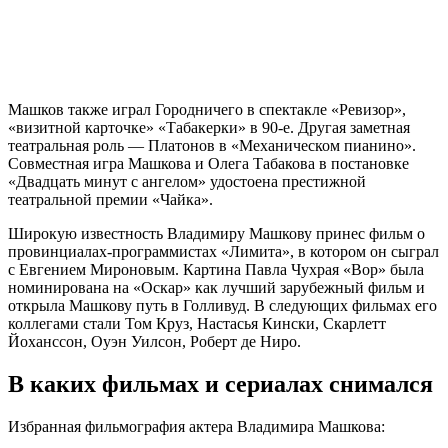
Машков также играл Городничего в спектакле «Ревизор»,
«визитной карточке» «Табакерки» в 90-е. Другая заметная
театральная роль — Платонов в «Механическом пианино».
Совместная игра Машкова и Олега Табакова в постановке
«Двадцать минут с ангелом» удостоена престижной
театральной премии «Чайка».
Широкую известность Владимиру Машкову принес фильм о
провинциалах-программистах «Лимита», в котором он сыграл
с Евгением Мироновым. Картина Павла Чухрая «Вор» была
номинирована на «Оскар» как лучший зарубежный фильм и
открыла Машкову путь в Голливуд. В следующих фильмах его
коллегами стали Том Круз, Настасья Кински, Скарлетт
Йоханссон, Оуэн Уилсон, Роберт де Ниро.
В каких фильмах и сериалах снимался
Избранная фильмография актера Владимира Машкова: