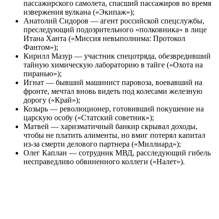
пассажирского самолета, спасший пассажиров во время
извержения вулкана («Экипаж»);
Анатолий Сидоров — агент российской спецслужбы,
преследующий подозрительного «полковника» в лице
Итана Ханта («Миссия невыполнима: Протокол
Фантом»);
Кирилл Мазур — участник спецотряда, обезвредивший
тайную химическую лабораторию в тайге («Охота на
пиранью»);
Игнат — бывший машинист паровоза, воевавший на
фронте, мечтал вновь видеть под колесами железную
дорогу («Край»);
Козырь — революционер, готовивший покушение на
царскую особу («Статский советник»);
Матвей — харизматичный банкир скрывал доходы,
чтобы не платить алименты, но вмиг потерял капитал
из-за смерти делового партнера («Миллиард»);
Олег Каплан — сотрудник МВД, расследующий гибель
несправедливо обвиненного коллеги («Налет»).