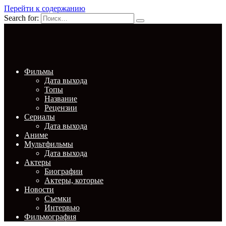
Перейти к содержанию
Search for:
Фильмы
Дата выхода
Топы
Название
Рецензии
Сериалы
Дата выхода
Аниме
Мультфильмы
Дата выхода
Актеры
Биографии
Актеры, которые
Новости
Съемки
Интервью
Фильмография