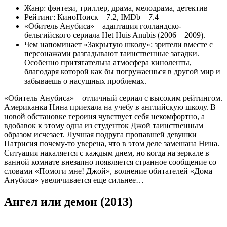
Жанр: фэнтези, триллер, драма, мелодрама, детектив
Рейтинг: КиноПоиск – 7.2, IMDb – 7.4
«Обитель Анубиса» – адаптация голландско-
бельгийского сериала Het Huis Anubis (2006 – 2009).
Чем напоминает «Закрытую школу»: зрители вместе с
персонажами разгадывают таинственные загадки.
Особенно притягательна атмосфера киноленты,
благодаря которой как бы погружаешься в другой мир и
забываешь о насущных проблемах.
«Обитель Анубиса» – отличный сериал с высоким рейтингом.
Американка Нина приехала на учебу в английскую школу. В
новой обстановке героиня чувствует себя некомфортно, а
вдобавок к этому одна из студенток Джой таинственным
образом исчезает. Лучшая подруга пропавшей девушки
Патрисия почему-то уверена, что в этом деле замешана Нина.
Ситуация накаляется с каждым днем, но когда на зеркале в
ванной комнате внезапно появляется странное сообщение со
словами «Помоги мне! Джой», волнение обитателей «Дома
Анубиса» увеличивается еще сильнее…
Ангел или демон (2013)