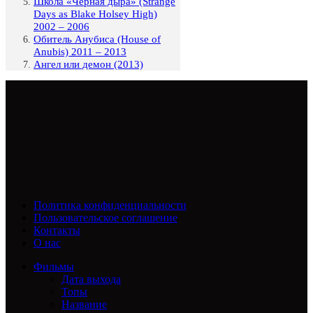
Школа «Черная дыра» (Strange
Days as Blake Holsey High)
2002 – 2006
Обитель Анубиса (House of
Anubis) 2011 – 2013
Ангел или демон (2013)
Политика конфиденциальности
Пользовательское соглашение
Контакты
О нас
Фильмы
Дата выхода
Топы
Название