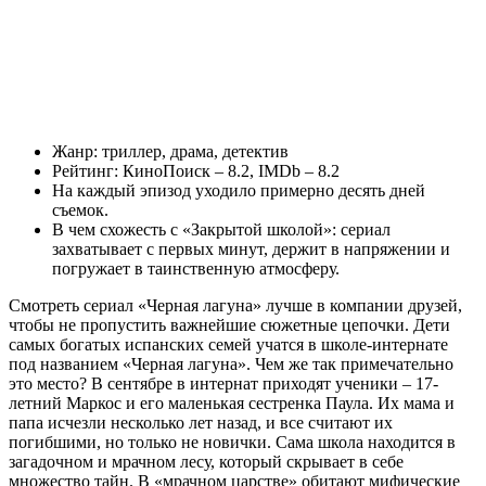
Жанр: триллер, драма, детектив
Рейтинг: КиноПоиск – 8.2, IMDb – 8.2
На каждый эпизод уходило примерно десять дней
съемок.
В чем схожесть с «Закрытой школой»: сериал
захватывает с первых минут, держит в напряжении и
погружает в таинственную атмосферу.
Смотреть сериал «Черная лагуна» лучше в компании друзей,
чтобы не пропустить важнейшие сюжетные цепочки. Дети
самых богатых испанских семей учатся в школе-интернате
под названием «Черная лагуна». Чем же так примечательно
это место? В сентябре в интернат приходят ученики – 17-
летний Маркос и его маленькая сестренка Паула. Их мама и
папа исчезли несколько лет назад, и все считают их
погибшими, но только не новички. Сама школа находится в
загадочном и мрачном лесу, который скрывает в себе
множество тайн. В «мрачном царстве» обитают мифические