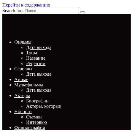
Перейти к содержанию
Search for:
Фильмы
Дата выхода
Топы
Название
Рецензии
Сериалы
Дата выхода
Аниме
Мультфильмы
Дата выхода
Актеры
Биографии
Актеры, которые
Новости
Съемки
Интервью
Фильмография