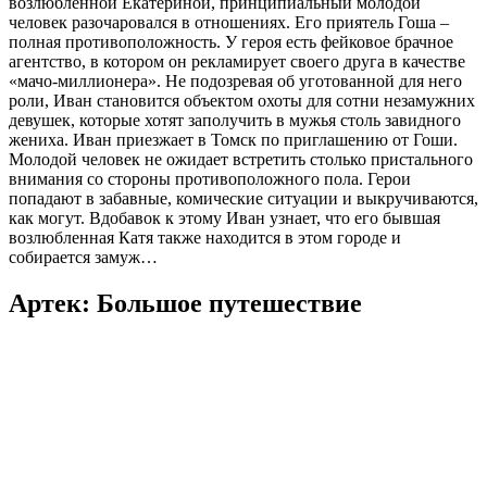
возлюбленной Екатериной, принципиальный молодой
человек разочаровался в отношениях. Его приятель Гоша –
полная противоположность. У героя есть фейковое брачное
агентство, в котором он рекламирует своего друга в качестве
«мачо-миллионера». Не подозревая об уготованной для него
роли, Иван становится объектом охоты для сотни незамужних
девушек, которые хотят заполучить в мужья столь завидного
жениха. Иван приезжает в Томск по приглашению от Гоши.
Молодой человек не ожидает встретить столько пристального
внимания со стороны противоположного пола. Герои
попадают в забавные, комические ситуации и выкручиваются,
как могут. Вдобавок к этому Иван узнает, что его бывшая
возлюбленная Катя также находится в этом городе и
собирается замуж…
Артек: Большое путешествие