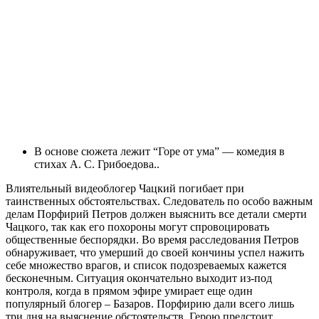
В основе сюжета лежит “Горе от ума” — комедия в
стихах А. С. Грибоедова..
Влиятельный видеоблогер Чацкий погибает при
таинственных обстоятельствах. Следователь по особо важным
делам Порфирий Петров должен выяснить все детали смерти
Чацкого, так как его похороны могут спровоцировать
общественные беспорядки. Во время расследования Петров
обнаруживает, что умерший до своей кончины успел нажить
себе множество врагов, и список подозреваемых кажется
бесконечным. Ситуация окончательно выходит из-под
контроля, когда в прямом эфире умирает еще один
популярный блогер – Базаров. Порфирию дали всего лишь
три дня на выяснение обстоятельств. Герою предстоит