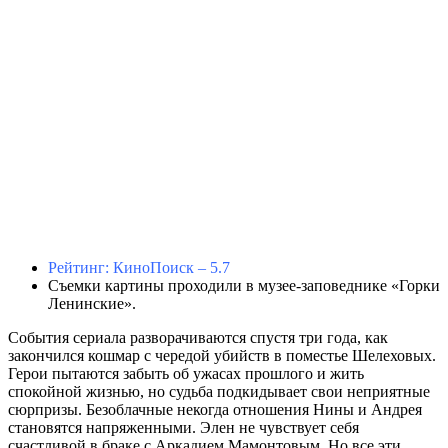
Рейтинг: КиноПоиск – 5.7
Съемки картины проходили в музее-заповеднике «Горки
Ленинские».
События сериала разворачиваются спустя три года, как
закончился кошмар с чередой убийств в поместье Шелеховых.
Герои пытаются забыть об ужасах прошлого и жить
спокойной жизнью, но судьба подкидывает свои неприятные
сюрпризы. Безоблачные некогда отношения Нины и Андрея
становятся напряженными. Элен не чувствует себя
счастливой в браке с Аркадием Мамонтовым. Но все эти