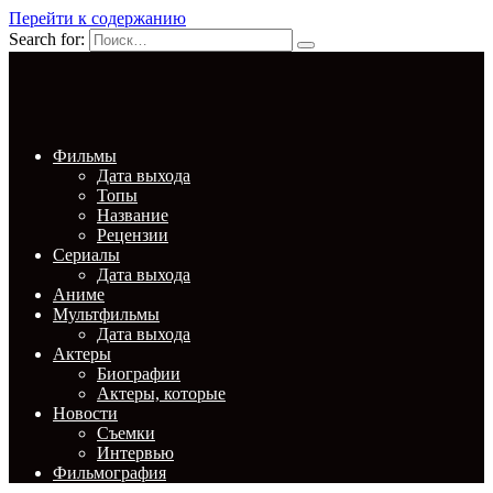
Перейти к содержанию
Search for:
Фильмы
Дата выхода
Топы
Название
Рецензии
Сериалы
Дата выхода
Аниме
Мультфильмы
Дата выхода
Актеры
Биографии
Актеры, которые
Новости
Съемки
Интервью
Фильмография