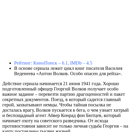
Рейтинг: КиноПоиск – 6.1, IMDb – 4.5
В основе сериала лежит цикл книг писателя Василия
Веденеева «Антон Волков. Особо опасен для рейха».
Действие сериала начинается 21 июня 1941 года. Хорошо
подготовленный офицер Георгий Волков получает особо
важное задание – перевезти партию драгоценностей и пакет
секретных документов. Поезд, в который садится главный
герой, захватывают немцы. Чтобы тайная посылка не
досталась врагу, Волков пускается в бега, о чем узнает хитрый
и беспощадный агент Абвер Конрад фон Бютцев, который
начинает охоту на советского разведчика. От исхода
противостояния зависит не только личная судьба Георгия – на
карту поставлены тысячи жизней.