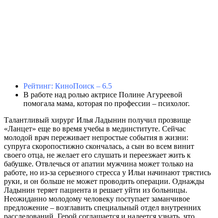
Рейтинг: КиноПоиск – 6.5
В работе над ролью актрисе Полине Агуреевой
помогала мама, которая по профессии – психолог.
Талантливый хирург Илья Ладынин получил прозвище
«Ланцет» еще во время учебы в мединституте. Сейчас
молодой врач переживает непростые события в жизни:
супруга скоропостижно скончалась, а сын во всем винит
своего отца, не желает его слушать и переезжает жить к
бабушке. Отвлечься от апатии мужчина может только на
работе, но из-за серьезного стресса у Ильи начинают трястись
руки, и он больше не может проводить операции. Однажды
Ладынин теряет пациента и решает уйти из больницы.
Неожиданно молодому человеку поступает заманчивое
предложение – возглавить специальный отдел внутренних
расследований. Герой соглашается и надеется узнать, что