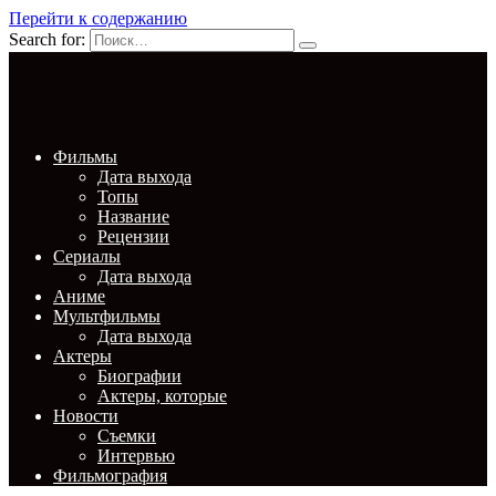
Перейти к содержанию
Search for:
Фильмы
Дата выхода
Топы
Название
Рецензии
Сериалы
Дата выхода
Аниме
Мультфильмы
Дата выхода
Актеры
Биографии
Актеры, которые
Новости
Съемки
Интервью
Фильмография