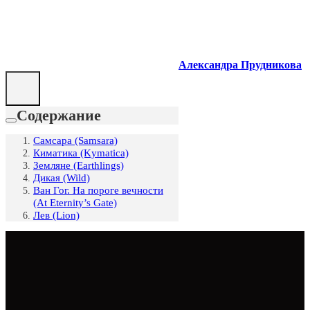
Александра Прудникова
Содержание
Самсара (Samsara)
Киматика (Kymatica)
Земляне (Earthlings)
Дикая (Wild)
Ван Гог. На пороге вечности
(At Eternity’s Gate)
Лев (Lion)