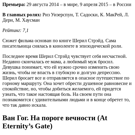
Премьера:
29 августа 2014 – в мире, 9 апреля 2015 – в России
В главных ролях:
Риз Уизерспун, Т. Садоски, К. МакРей, Л.
Дерн, М. Хаусман
Рейтинг: 7,1
Сюжет фильма основан по книге Шерил Стрэйд. Сама
писательница снялась в киноленте в эпизодической роли.
Последнее время Шерил Стрэйд чувствует себя несчастной.
Недавно скончалась ее мама, а любимый муж бросил.
Девушка понимает, что ей нужно срочно изменить свою
жизнь, чтобы не впасть в глубокую и долгую депрессию.
Шерил бросает все и отправляется в опасное путешествие по
горному маршруту. Она хочет обрести душевное равновесие и
спокойствие, но, чтобы добиться желаемого, ей придется
узнать, что такое настоящая боль. На своем пути она
познакомится с удивительными людьми и в конце обретет то,
что так давно искала.
Ван Гог. На пороге вечности (At
Eternity’s Gate)