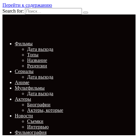
Перейти к содержанию
Search for:
Фильмы
Дата выхода
Топы
Название
Рецензии
Сериалы
Дата выхода
Аниме
Мультфильмы
Дата выхода
Актеры
Биографии
Актеры, которые
Новости
Съемки
Интервью
Фильмография