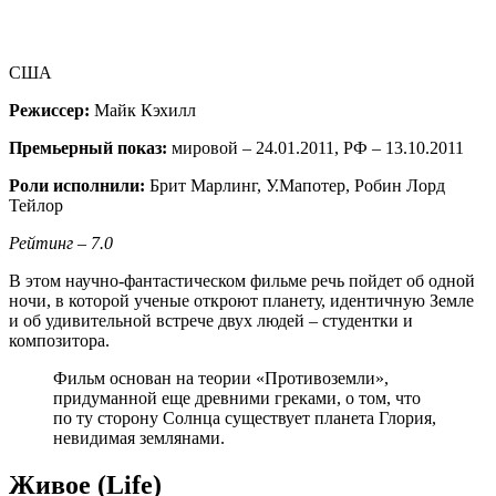
США
Режиссер:
Майк Кэхилл
Премьерный показ:
мировой – 24.01.2011, РФ – 13.10.2011
Роли исполнили:
Брит Марлинг, У.Мапотер, Робин Лорд
Тейлор
Рейтинг – 7.0
В этом научно-фантастическом фильме речь пойдет об одной
ночи, в которой ученые откроют планету, идентичную Земле
и об удивительной встрече двух людей – студентки и
композитора.
Фильм основан на теории «Противоземли»,
придуманной еще древними греками, о том, что
по ту сторону Солнца существует планета Глория,
невидимая землянами.
Живое (Life)