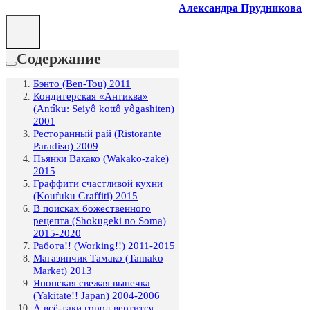
Александра Прудникова
Содержание
Бэнто (Ben-Tou) 2011
Кондитерская «Антиква»
(Antîku: Seiyô kottô yôgashiten)
2001
Ресторанный рай (Ristorante
Paradiso) 2009
Пьянки Вакако (Wakako-zake)
2015
Граффити счастливой кухни
(Koufuku Graffiti) 2015
В поисках божественного
рецепта (Shokugeki no Soma)
2015-2020
Работа!! (Working!!) 2011-2015
Магазинчик Тамако (Tamako
Market) 2013
Японская свежая выпечка
(Yakitate!! Japan) 2004-2006
А всё-таки город вертится