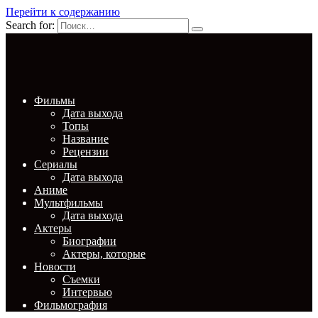
Перейти к содержанию
Search for:
Фильмы
Дата выхода
Топы
Название
Рецензии
Сериалы
Дата выхода
Аниме
Мультфильмы
Дата выхода
Актеры
Биографии
Актеры, которые
Новости
Съемки
Интервью
Фильмография