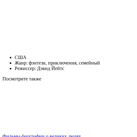
США
Жанр: фэнтези, приключения, семейный
Режиссер: Дэвид Йейтс
Посмотрите
также
Фильмы-биографии о великих людях