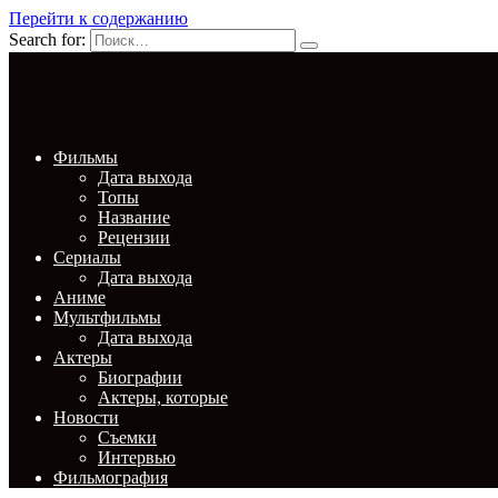
Перейти к содержанию
Search for:
Фильмы
Дата выхода
Топы
Название
Рецензии
Сериалы
Дата выхода
Аниме
Мультфильмы
Дата выхода
Актеры
Биографии
Актеры, которые
Новости
Съемки
Интервью
Фильмография