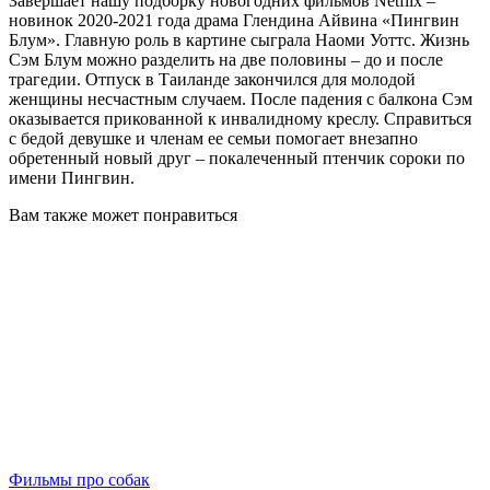
Завершает нашу подборку новогодних фильмов Netflix –
новинок 2020-2021 года драма Глендина Айвина «Пингвин
Блум». Главную роль в картине сыграла Наоми Уоттс. Жизнь
Сэм Блум можно разделить на две половины – до и после
трагедии. Отпуск в Таиланде закончился для молодой
женщины несчастным случаем. После падения с балкона Сэм
оказывается прикованной к инвалидному креслу. Справиться
с бедой девушке и членам ее семьи помогает внезапно
обретенный новый друг – покалеченный птенчик сороки по
имени Пингвин.
Вам также может понравиться
Фильмы про собак