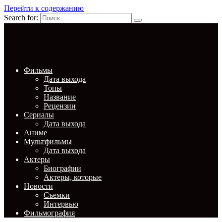
Перейти к содержанию
Search for:
Фильмы
Дата выхода
Топы
Название
Рецензии
Сериалы
Дата выхода
Аниме
Мультфильмы
Дата выхода
Актеры
Биографии
Актеры, которые
Новости
Съемки
Интервью
Фильмография