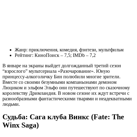
Жанр: приключения, комедия, фэнтези, мультфильм
Рейтинг: КиноПоиск – 7,5; IMDb – 7,2
В январе на экраны выйдет долгожданный третий сезон
“взрослого” мультсериала «Разочарование». Юную
принцессу-алкоголичку Бин полюбили многие зрители.
Вместе со своими безумными компаньонами демоном
Люциком и эльфом Эльфо они путешествуют по сказочному
королевству Дримландия. В новом сезоне их ждут встречи с
разнообразными фантастическими тварями и неадекватными
людьми.
Судьба: Сага клуба Винкс (Fate: The
Winx Saga)