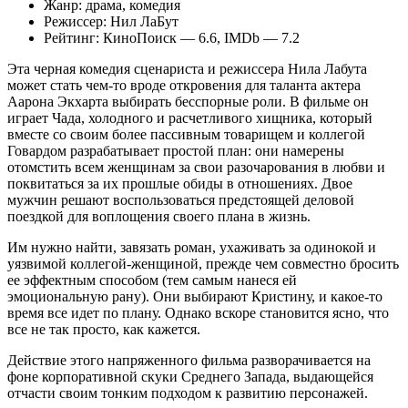
Жанр: драма, комедия
Режиссер: Нил ЛаБут
Рейтинг: КиноПоиск — 6.6, IMDb — 7.2
Эта черная комедия сценариста и режиссера Нила Лабута
может стать чем-то вроде откровения для таланта актера
Аарона Экхарта выбирать бесспорные роли. В фильме он
играет Чада, холодного и расчетливого хищника, который
вместе со своим более пассивным товарищем и коллегой
Говардом разрабатывает простой план: они намерены
отомстить всем женщинам за свои разочарования в любви и
поквитаться за их прошлые обиды в отношениях. Двое
мужчин решают воспользоваться предстоящей деловой
поездкой для воплощения своего плана в жизнь.
Им нужно найти, завязать роман, ухаживать за одинокой и
уязвимой коллегой-женщиной, прежде чем совместно бросить
ее эффектным способом (тем самым нанеся ей
эмоциональную рану). Они выбирают Кристину, и какое-то
время все идет по плану. Однако вскоре становится ясно, что
все не так просто, как кажется.
Действие этого напряженного фильма разворачивается на
фоне корпоративной скуки Среднего Запада, выдающейся
отчасти своим тонким подходом к развитию персонажей.