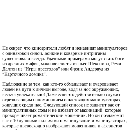
Не секрет, что кинозрители любят и ненавидят манипуляторов
с одинаковой силой. Бойкие и коварные интриганы
существовали всегда. Удачными примерами могут стать боги
из древних мифов, макиавеллисты из пьес Шекспира, Реми
Далтон из “Игры престолов” или Фрэнк Андервуд из
“Карточного домика”.
Наблюдение за тем, как кто-то обманывает и очаровывает
людей на пути к личной выгоде, водя за нос окружающих,
весьма увлекательно! Даже если это действительно служит
отрезвляющим напоминанием о настоящих манипуляторах,
живущих среди нас. Следующий список не защитит вас от
манипулятивных схем и не избавит от махинаций, которые
проворачивает романтический мошенник. Но он познакомит
вас с 10 лучшими фильмами о манипуляции и манипуляторах,
которые превосходно изображают мошенников и аферистов