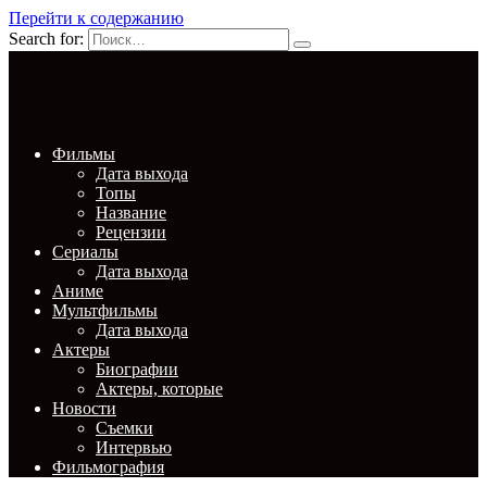
Перейти к содержанию
Search for:
Фильмы
Дата выхода
Топы
Название
Рецензии
Сериалы
Дата выхода
Аниме
Мультфильмы
Дата выхода
Актеры
Биографии
Актеры, которые
Новости
Съемки
Интервью
Фильмография