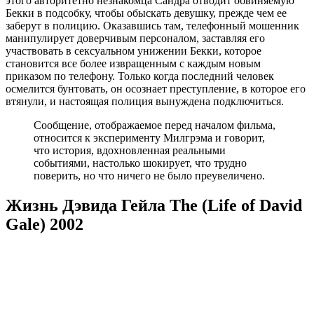
этого авторитетно незнакомца Сандра отводит обвиняемую
Бекки в подсобку, чтобы обыскать девушку, прежде чем ее
заберут в полицию. Оказавшись там, телефонный мошенник
манипулирует доверчивым персоналом, заставляя его
участвовать в сексуальном унижении Бекки, которое
становится все более извращенным с каждым новым
приказом по телефону. Только когда последний человек
осмелится бунтовать, он осознает преступление, в которое его
втянули, и настоящая полиция вынуждена подключиться.
Сообщение, отображаемое перед началом фильма,
относится к эксперименту Милгрэма и говорит,
что история, вдохновленная реальными
событиями, настолько шокирует, что трудно
поверить, но что ничего не было преувеличено.
Жизнь Дэвида Гейла The (Life of David
Gale) 2002