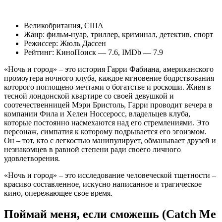
Великобритания, США
Жанр: фильм-нуар, триллер, криминал, детектив, спорт
Режиссер: Жюль Дассен
Рейтинг: КиноПоиск — 7.6, IMDb — 7.9
«Ночь и город» – это история Гарри Фабиана, американского
промоутера ночного клуба, каждое мгновение бодрствования
которого поглощено мечтами о богатстве и роскоши. Живя в
тесной лондонской квартире со своей девушкой и
соотечественницей Мэри Бристоль, Гарри проводит вечера в
компании Фила и Хелен Носсеросс, владельцев клуба,
которые постоянно насмехаются над его стремлениями. Это
персонаж, симпатия к которому подрывается его эгоизмом.
Он – тот, кто с легкостью манипулирует, обманывает друзей и
незнакомцев в равной степени ради своего личного
удовлетворения.
«Ночь и город» – это исследование человеческой тщетности –
красиво составленное, искусно написанное и трагическое
кино, опережающее свое время.
Поймай меня, если сможешь (Catch Me