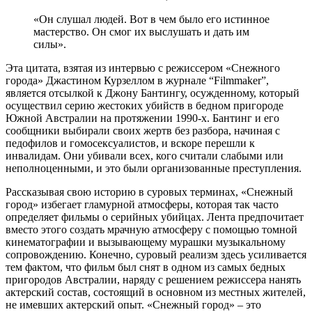
«Он слушал людей. Вот в чем было его истинное
мастерство. Он смог их выслушать и дать им
силы».
Эта цитата, взятая из интервью с режиссером «Снежного
города» Джастином Курзеллом в журнале “Filmmaker”,
является отсылкой к Джону Бантингу, осужденному, который
осуществил серию жестоких убийств в бедном пригороде
Южной Австралии на протяжении 1990-х. Бантинг и его
сообщники выбирали своих жертв без разбора, начиная с
педофилов и гомосексуалистов, и вскоре перешли к
инвалидам. Они убивали всех, кого считали слабыми или
неполноценными, и это были организованные преступления.
Рассказывая свою историю в суровых терминах, «Снежный
город» избегает гламурной атмосферы, которая так часто
определяет фильмы о серийных убийцах. Лента предпочитает
вместо этого создать мрачную атмосферу с помощью томной
кинематографии и вызывающему мурашки музыкальному
сопровождению. Конечно, суровый реализм здесь усиливается
тем фактом, что фильм был снят в одном из самых бедных
пригородов Австралии, наряду с решением режиссера нанять
актерский состав, состоящий в основном из местных жителей,
не имевших актерский опыт. «Снежный город» – это