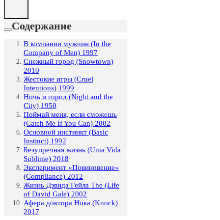
Содержание
В компании мужчин (In the
Company of Men) 1997
Снежный город (Snowtown)
2010
Жестокие игры (Cruel
Intentions) 1999
Ночь и город (Night and the
City) 1950
Поймай меня, если сможешь
(Catch Me If You Can) 2002
Основной инстинкт (Basic
Instinct) 1992
Безупречная жизнь (Uma Vida
Sublime) 2018
Эксперимент «Повиновение»
(Compliance) 2012
Жизнь Дэвида Гейла The (Life
of David Gale) 2002
Афера доктора Нока (Knock)
2017