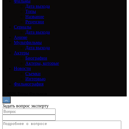
Фильмы
Дата выхода
Топы
Название
Рецензии
Сериалы
Дата выхода
Аниме
Мультфильмы
Дата выхода
Актеры
Биографии
Актеры, которые
Новости
Съемки
Интервью
Фильмография
© 2026 Топы Фильмов
Задать вопрос эксперту