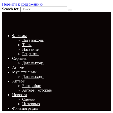
Перейти к содержанию
Search for:
Фильмы
Дата выхода
Топы
Название
Рецензии
Сериалы
Дата выхода
Аниме
Мультфильмы
Дата выхода
Актеры
Биографии
Актеры, которые
Новости
Съемки
Интервью
Фильмография