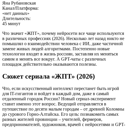
Яна Рубановская
Канал/Платформа:
«нет данных»
Длительность:
45 минут
Что значит «ЖПТ», почему нейросети все чаще используются
в различных профессиях (2026). Несколько лет назад никто не
помышлял о взаимодействии человека с ИИ, даже частичной
замене живых людей алгоритмами. Постепенно новые
технологии входят в жизнь россиян, заставляя их меняться
самим и менять все вокруг. А GPT-чаты с различных
площадок действительно оказываются полезны.
Сюжет сериала «ЖПТ» (2026)
Что, если искусственный интеллект перестанет быть игрой
для IT-гигантов и войдет в каждый дом, даже в самый
отдаленный городок России? Новый сериал-эксперимент
ставит именно этот вопрос. Ведущий отправляется в
путешествие по десяти малым городам – от древней Коломны
до сурового Горно-Алтайска. Его цель: познакомить самых
разных жителей провинции – учителей, фермеров,
предпринимателей, художников, врачей с нейросетями и GPT-