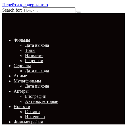
Перейти к содержанию
Search for:
Фильмы
Дата выхода
Топы
Название
Рецензии
Сериалы
Дата выхода
Аниме
Мультфильмы
Дата выхода
Актеры
Биографии
Актеры, которые
Новости
Съемки
Интервью
Фильмография