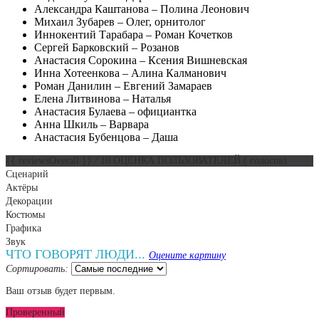
Александра Каштанова – Полина Леонович
Михаил Зубарев – Олег, орнитолог
Иннокентий Тарабара – Роман Кочетков
Сергей Барковский – Розанов
Анастасия Сорокина – Ксения Вишневская
Инна Хотеенкова – Алина Калманович
Роман Данилин – Евгений Замараев
Елена Литвинова – Наталья
Анастасия Булаева – официантка
Анна Шкиль – Варвара
Анастасия Бубенцова – Даша
{{ reviewsOverall }}
/ 10
ОЦЕНКА ПОЛЬЗОВАТЕЛЕЙ
(
голосов)
Сценарий
Актёры
Декорации
Костюмы
Графика
Звук
ЧТО ГОВОРЯТ ЛЮДИ...
Оцените картину
Сортировать:
Ваш отзыв будет первым.
Проверенный