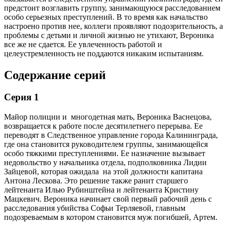
предстоит возглавить группу, занимающуюся расследованием
особо серьезных преступлений. В то время как начальство
настроено против нее, коллеги проявляют подозрительность, а
проблемы с детьми и личной жизнью не утихают, Вероника
все же не сдается. Ее увлеченность работой и
целеустремленность не поддаются никаким испытаниям.
Содержание серий
Серия 1
Майор полиции и многодетная мать, Вероника Васнецова,
возвращается к работе после десятилетнего перерыва. Ее
переводят в Следственное управление города Калининграда,
где она становится руководителем группы, занимающейся
особо тяжкими преступлениями. Ее назначение вызывает
недовольство у начальника отдела, подполковника Лидии
Зайцевой, которая ожидала на этой должности капитана
Антона Лескова. Это решение также ранит старшего
лейтенанта Илью Рубинштейна и лейтенанта Кристину
Мацкевич. Вероника начинает свой первый рабочий день с
расследования убийства Софьи Терляевой, главным
подозреваемым в котором становится муж погибшей, Артем.