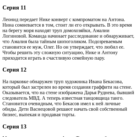
Серия 11
Леонид передает Нике конверт с компроматом на Антона.
Нина сомневается в том, стоит ли его открывать. В это время
на берегу моря находят труп домохозяйки, Амалии
Логиновой. Команда начинает расследование и обнаруживает,
что Амалия была тайным шопоголиком. Подозреваемым
становится ее муж, Олег. Но он утверждает, что любил ее.
Чтобы решить эту сложную ситуацию, Нике и Антону
приходится играть в счастливую семейную пару.
Серия 12
На парковке обнаружен труп художника Ивана Бекасова,
который был застрелен во время создания граффити на стене.
Оказывается, что на стене изображена Дарья Руднева, бывший
следователь МВД. А теперь известная танцовщица танго.
Становится очевидным, что Бекасов имел к ней личные
обиды. Дети Васнецовой решают начать свой собственный
бизнес, выпекая и продавая торты.
Серия 13