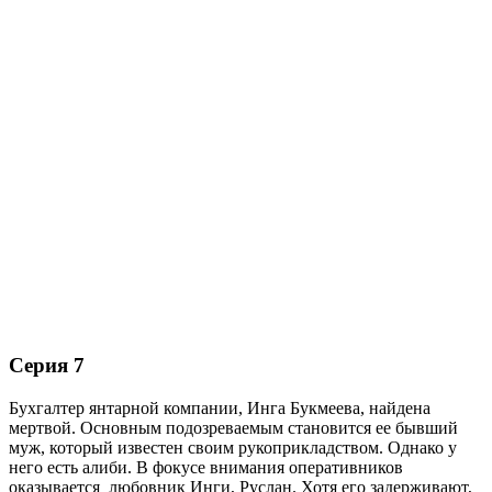
Серия 7
Бухгалтер янтарной компании, Инга Букмеева, найдена
мертвой. Основным подозреваемым становится ее бывший
муж, который известен своим рукоприкладством. Однако у
него есть алиби. В фокусе внимания оперативников
оказывается любовник Инги, Руслан. Хотя его задерживают,