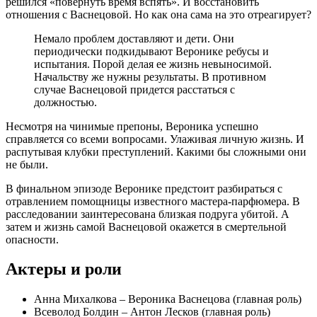
решился «повернуть время вспять». И восстановить
отношения с Васнецовой. Но как она сама на это отреагирует?
Немало проблем доставляют и дети. Они
периодически подкидывают Веронике ребусы и
испытания. Порой делая ее жизнь невыносимой.
Начальству же нужны результаты. В противном
случае Васнецовой придется расстаться с
должностью.
Несмотря на чинимые препоны, Вероника успешно
справляется со всеми вопросами. Улаживая личную жизнь. И
распутывая клубки преступлений. Какими бы сложными они
не были.
В финальном эпизоде Веронике предстоит разбираться с
отравлением помощницы известного мастера-парфюмера. В
расследовании заинтересована близкая подруга убитой. А
затем и жизнь самой Васнецовой окажется в смертельной
опасности.
Актеры и роли
Анна Михалкова – Вероника Васнецова (главная роль)
Всеволод Болдин – Антон Лесков (главная роль)