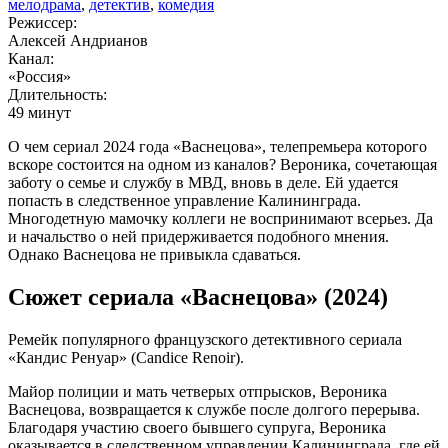
мелодрама
,
детектив
,
комедия
Режиссер:
Алексей Андрианов
Канал:
«Россия»
Длительность:
49 минут
О чем сериал 2024 года «Васнецова», телепремьера которого
вскоре состоится на одном из каналов? Вероника, сочетающая
заботу о семье и службу в МВД, вновь в деле. Ей удается
попасть в следственное управление Калининграда.
Многодетную мамочку коллеги не воспринимают всерьез. Да
и начальство о ней придерживается подобного мнения.
Однако Васнецова не привыкла сдаваться.
Сюжет сериала «Васнецова» (2024)
Ремейк популярного французского детективного сериала
«Кандис Ренуар» (Candice Renoir).
Майор полиции и мать четверых отпрысков, Вероника
Васнецова, возвращается к службе после долгого перерыва.
Благодаря участию своего бывшего супруга, Вероника
оказывается в следственном управлении Калининграда, где ей