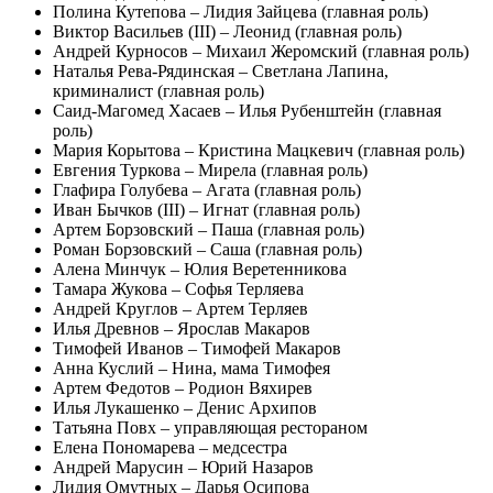
Полина Кутепова – Лидия Зайцева (главная роль)
Виктор Васильев (III) – Леонид (главная роль)
Андрей Курносов – Михаил Жеромский (главная роль)
Наталья Рева-Рядинская – Светлана Лапина,
криминалист (главная роль)
Саид-Магомед Хасаев – Илья Рубенштейн (главная
роль)
Мария Корытова – Кристина Мацкевич (главная роль)
Евгения Туркова – Мирела (главная роль)
Глафира Голубева – Агата (главная роль)
Иван Бычков (III) – Игнат (главная роль)
Артем Борзовский – Паша (главная роль)
Роман Борзовский – Саша (главная роль)
Алена Минчук – Юлия Веретенникова
Тамара Жукова – Софья Терляева
Андрей Круглов – Артем Терляев
Илья Древнов – Ярослав Макаров
Тимофей Иванов – Тимофей Макаров
Анна Куслий – Нина, мама Тимофея
Артем Федотов – Родион Вяхирев
Илья Лукашенко – Денис Архипов
Татьяна Повх – управляющая рестораном
Елена Пономарева – медсестра
Андрей Марусин – Юрий Назаров
Лидия Омутных – Дарья Осипова