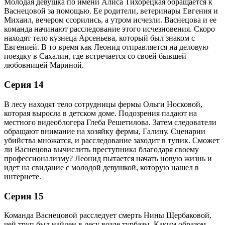
Молодая девушка по имени Алиса Тихорецкая обращается к
Васнецовой за помощью. Ее родители, ветеринары Евгения и
Михаил, вечером ссорились, а утром исчезли. Васнецова и ее
команда начинают расследование этого исчезновения. Скоро
находят тело кузнеца Арсеньева, который был знаком с
Евгенией. В то время как Леонид отправляется на деловую
поездку в Сахалин, где встречается со своей бывшей
любовницей Мариной.
Серия 14
В лесу находят тело сотрудницы фермы Ольги Носковой,
которая выросла в детском доме. Подозрения падают на
местного видеоблогера Глеба Решетилова. Затем следователи
обращают внимание на хозяйку фермы, Галину. Сценарии
убийства множатся, и расследование заходит в тупик. Сможет
ли Васнецова вычислить преступника благодаря своему
профессионализму? Леонид пытается начать новую жизнь и
идет на свидание с молодой девушкой, которую нашел в
интернете.
Серия 15
Команда Васнецовой расследует смерть Нины Щербаковой,
чей труп был найден в лесу возле турбазы. Каким образом