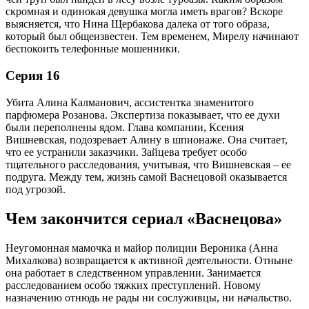
скромная и одинокая девушка могла иметь врагов? Вскоре
выясняется, что Нина Щербакова далека от того образа,
который был общеизвестен. Тем временем, Мирелу начинают
беспокоить телефонные мошенники.
Серия 16
Убита Алина Калманович, ассистентка знаменитого
парфюмера Розанова. Экспертиза показывает, что ее духи
были переполнены ядом. Глава компании, Ксения
Вишневская, подозревает Алину в шпионаже. Она считает,
что ее устранили заказчики. Зайцева требует особо
тщательного расследования, учитывая, что Вишневская – ее
подруга. Между тем, жизнь самой Васнецовой оказывается
под угрозой.
Чем закончится сериал «Васнецова»
Неугомонная мамочка и майор полиции Вероника (Анна
Михалкова) возвращается к активной деятельности. Отныне
она работает в следственном управлении. Занимается
расследованием особо тяжких преступлений. Новому
назначению отнюдь не рады ни сослуживцы, ни начальство.