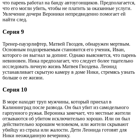
что парень работал на банду автоугонщиков. Предполагается,
что его могли убить, чтобы не платить за оказанные услуги.
Увлечение дочери Вероники непредвиденно помогает ей
найти след.
Серия 9
Тренер-пауэрлифтер, Матвей Гвоздев, обнаружен мертвым.
Основным подозреваемым становится его ученик, Иван,
которого он выгнал за допинг. Однако выясняется, что парень
невиновен. Ника предполагает, что следует более тщательно
исследовать личную жизнь Матвея Гвоздева. Леонид
устанавливает скрытую камеру в доме Ники, стремясь узнать
больше о ее жизни.
Серия 10
В море находят труп мужчины, который приехал в
Калининград после развода. Он был убит из самодельного
гарпунного ружья. Вероника замечает, что местные жители
отзываются об убитом исключительно хорошо. Или он был
действительно хорошим человеком, или жители скрывают
убийцу из страха или жалости. Дети Леонида готовят для
Ники неожиданную вечеринку.