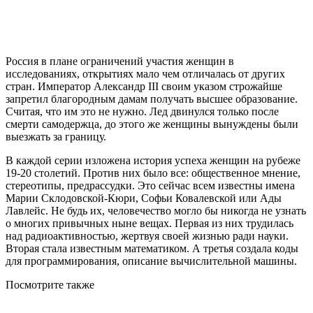
Россия в плане ограничений участия женщин в
исследованиях, открытиях мало чем отличалась от других
стран. Император Александр III своим указом строжайше
запретил благородным дамам получать высшее образование.
Считая, что им это не нужно. Лед двинулся только после
смерти самодержца, до этого же женщины вынуждены были
выезжать за границу.
В каждой серии изложена история успеха женщин на рубеже
19-20 столетий. Против них было все: общественное мнение,
стереотипы, предрассудки. Это сейчас всем известны имена
Марии Склодовской-Кюри, Софьи Ковалевской или Ады
Лавлейс. Не будь их, человечество могло бы никогда не узнать
о многих привычных ныне вещах. Первая из них трудилась
над радиоактивностью, жертвуя своей жизнью ради науки.
Вторая стала известным математиком. А третья создала коды
для программирования, описание вычислительной машины.
Посмотрите
также