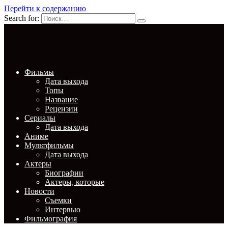
Перейти к содержанию
Search for:
Фильмы
Дата выхода
Топы
Название
Рецензии
Сериалы
Дата выхода
Аниме
Мультфильмы
Дата выхода
Актеры
Биографии
Актеры, которые
Новости
Съемки
Интервью
Фильмография