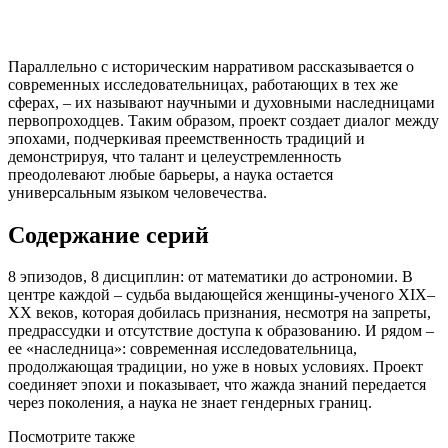
Параллельно с историческим нарративом рассказывается о
современных исследовательницах, работающих в тех же
сферах, – их называют научными и духовными наследницами
первопроходцев. Таким образом, проект создает диалог между
эпохами, подчеркивая преемственность традиций и
демонстрируя, что талант и целеустремленность
преодолевают любые барьеры, а наука остается
универсальным языком человечества.
Содержание серий
8 эпизодов, 8 дисциплин: от математики до астрономии. В
центре каждой – судьба выдающейся женщины-ученого XIX–
XX веков, которая добилась признания, несмотря на запреты,
предрассудки и отсутствие доступа к образованию. И рядом –
ее «наследница»: современная исследовательница,
продолжающая традиции, но уже в новых условиях. Проект
соединяет эпохи и показывает, что жажда знаний передается
через поколения, а наука не знает гендерных границ.
Посмотрите
также