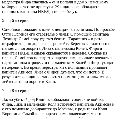
медсестра Фира спаслись – они попали в дом к немецкому
майору в качестве прислуги. Женщины освобождают
пленного капитана НКВД и ночью бегут.
5-я и 6-я серии
Самойлов попадает в плен к немцам, в госпиталь. По просьбе
Отто Юргенса его старательно лечат. С помощью санитара
Леонида Самойлову удается бежать. Тарасенко – в роте
штрафников, по дороге на фронт Ася Береговая видит его и
пытается поговорить. Лиза с маленьким Колей, Фира и
капитан НКВД Акимов скрываются в деревне. Сбежав из
плена, Самойлов попадает к партизанам, начинает воевать в
партизанском отряде. Лиза с маленьким Колей и Фира уходят
из деревни. Во время перестрелки с полицаями пропадает
капитан Акимов, Лиза с Фирой думают, что он погиб. В
результате женщины становятся попутчицами итальянского
лейтенанта по дороге в Клин.
7-я и 8-я серии
Ласло убит. Город Клин освобождают советские войска.
Фира, Лиза и маленький Коля встречают капитана Акимова и
с его помощью добираются до Москвы, к родителям Коли
Воронина. Самойлов с партизанами «навещает» место