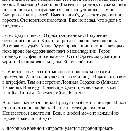
знают. Владимир Самойлов (Евгений Пронин), служивший в
погранвойсках, отправляется в летное училище. Там он
быстро находит друзей. Вместе они будут делить радости и
горести. Становиться пилотами. Еще не ведая, что ждет их
впереди…
Затем будут полеты. Отработка техники. Получение
бесценного опыта. Кто-то встретит свою первую любовь.
Возможно, судьбу. А еще будут провокации немцев, которых
пока вроде бы сдерживает пакт о ненападении. Герои
столкнутся с фашистским асом, Отто Юргенсом (Дмитрий
Фрид). Что повиляет на дальнейшие события.
Самойлова сначала отстраняют от полетов за дерзкий
проступок. А позже исключают из училища. И даже отправят
в штрафбат. Там он встретит Леонида Тарасенко (Михаил
Евланов). И всюду Владимира будет преследовать «злой
гений». Тот самый немецкий ас, Юргенс.
А дальше начнется война. Придут неизбежные потери. И, как
это ни странно, любовь. Яркие, настоящие чувства.
Неизвестно, надолго ли. Ведь в любой момент каждый из
героев может погибнуть.
С помощью военной хитрости удастся спровоцировать