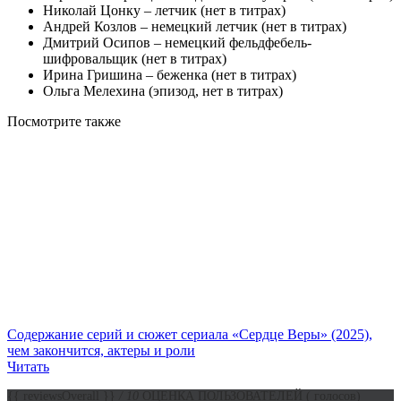
Николай Цонку – летчик (нет в титрах)
Андрей Козлов – немецкий летчик (нет в титрах)
Дмитрий Осипов – немецкий фельдфебель-
шифровальщик (нет в титрах)
Ирина Гришина – беженка (нет в титрах)
Ольга Мелехина (эпизод, нет в титрах)
Посмотрите
также
Содержание серий и сюжет сериала «Сердце Веры» (2025),
чем закончится, актеры и роли
Читать
{{ reviewsOverall }}
/ 10
ОЦЕНКА ПОЛЬЗОВАТЕЛЕЙ
(
голосов)