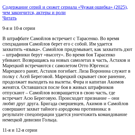
Содержание серий и сюжет сериала «Чужая ошибка» (2025),
чем закончится, актеры и роли
Читать
9-я и 10-я серии
В штрафбате Самойлов встречает с Тарасенко. Во время
спецзадания Самойлов берет его с собой. Им удается
захватить «языка». Самойлов придумывает, как захватить дзот
– штрафники берут «высоту». Во время боя Тарасенко
убивают. Возвращаясь на новых самолетах в часть, Астахов и
Марецкий встречаются с самолетом Отто Юргенса:
Марецкого ранят, Астахов погибает. Лиза Воронина служит в
полку с Асей Береговой. Марецкий скрывает свое ранение,
продолжает выходить на вылеты. Фира и капитан Акимов
женятся. Оставшихся после боя в живых штрафников
отпускают – Самойлов возвращается в свою часть, где
встречает Асю Береговую. Происходит признание – они
любят друг друга. Бригада смершевцев, Акимов и Самойлов
совершают захват тайного аэродрома противника: в
результате спецоперации удается уничтожить командование
немецкой дивизии Гольца.
11-я и 12-я серии