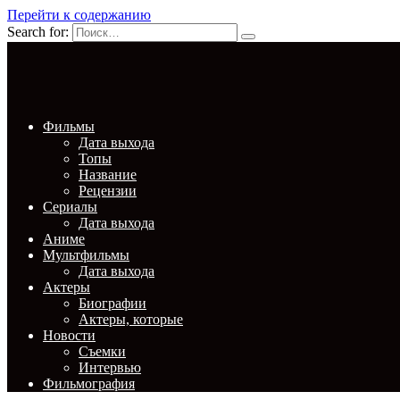
Перейти к содержанию
Search for:
Фильмы
Дата выхода
Топы
Название
Рецензии
Сериалы
Дата выхода
Аниме
Мультфильмы
Дата выхода
Актеры
Биографии
Актеры, которые
Новости
Съемки
Интервью
Фильмография