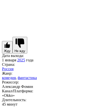
Жду
Не жду
Дата выхода:
1 января
2025
года
Страна:
Россия
Жанр:
комедия
,
фантастика
Режиссер:
Александр Фомин
Канал/Платформа:
«Okko»
Длительность:
45 минут