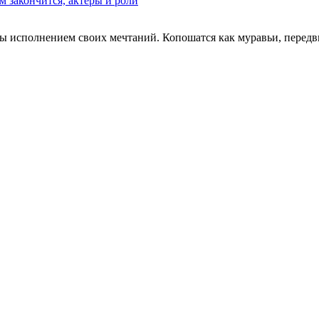
м закончится, актеры и роли
ны исполнением своих мечтаний. Копошатся как муравьи, передв