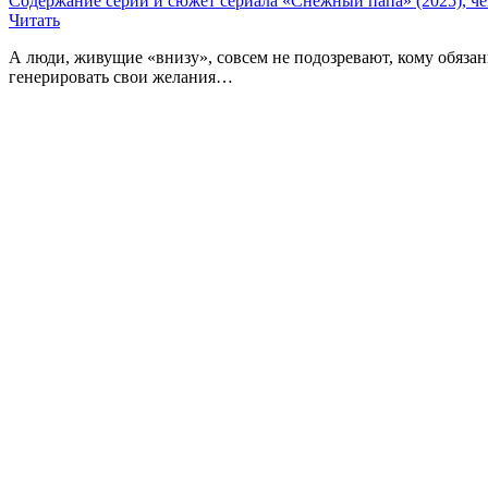
Содержание серий и сюжет сериала «Снежный папа» (2025), че
Читать
А люди, живущие «внизу», совсем не подозревают, кому обяза
генерировать свои желания…