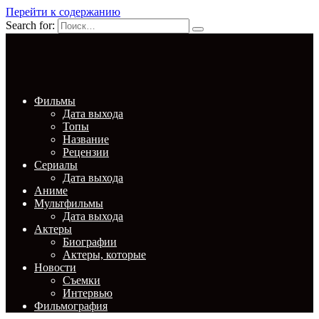
Перейти к содержанию
Search for:
Фильмы
Дата выхода
Топы
Название
Рецензии
Сериалы
Дата выхода
Аниме
Мультфильмы
Дата выхода
Актеры
Биографии
Актеры, которые
Новости
Съемки
Интервью
Фильмография