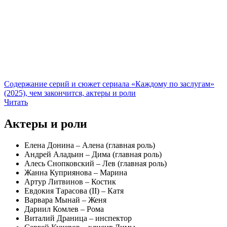
Содержание серий и сюжет сериала «Каждому по заслугам»
(2025), чем закончится, актеры и роли
Читать
Актеры и роли
Елена Донина – Алена (главная роль)
Андрей Аладьин – Дима (главная роль)
Алесь Снопковский – Лев (главная роль)
Жанна Куприянова – Марина
Артур Литвинов – Костик
Евдокия Тарасова (II) – Катя
Варвара Мынай – Женя
Дариил Комлев – Рома
Виталий Драница – инспектор