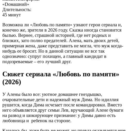
«Dомашний»
Длительность:
45 минут
Возможна ли «Любовь по памяти» узнают герои сериала и,
конечно же, зрители в 2026 году. Сказка иногда становится
былью. Вернее, страшной историей, где нет родных и
близких, зато полно предателей. Алена, мать двоих детей,
примерная жена, даже представить не могла, что муж когда-
нибудь ее бросит. Но в данной ситуации не все так
однозначно: супруг похищен, а главный кандидат в
подозреваемые – его лучший друг.
Сюжет сериала «Любовь по памяти»
(2026)
У Алены было все: уютное домашнее гнездышко,
очаровательные дети и надежный муж Дима. Но идиллия
рушится, когда Дима исчезает после командировки. Вместо
него объявляется друг семьи Лев, вручающий Алене бумаги
на развод и шокирующее признание: у Димы давно есть
любовница и ребенок на стороне.
Казалось бы, хуже быть не может, но правда оказывается еще