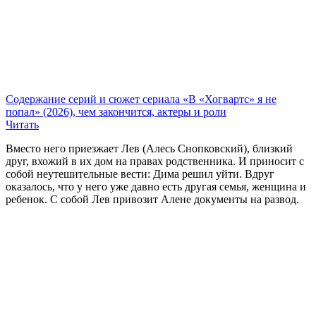
Содержание серий и сюжет сериала «В «Хогвартс» я не
попал» (2026), чем закончится, актеры и роли
Читать
Вместо него приезжает Лев (Алесь Снопковский), близкий
друг, вхожий в их дом на правах родственника. И приносит с
собой неутешительные вести: Дима решил уйти. Вдруг
оказалось, что у него уже давно есть другая семья, женщина и
ребенок. С собой Лев привозит Алене документы на развод.