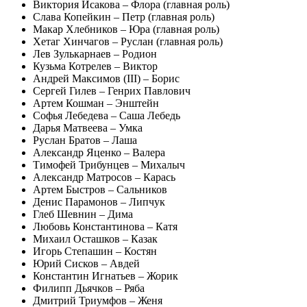
Виктория Исакова – Флора (главная роль)
Слава Копейкин – Петр (главная роль)
Макар Хлебников – Юра (главная роль)
Хетаг Хинчагов – Руслан (главная роль)
Лев Зулькарнаев – Родион
Кузьма Котрелев – Виктор
Андрей Максимов (III) – Борис
Сергей Гилев – Генрих Павлович
Артем Кошман – Энштейн
Софья Лебедева – Саша Лебедь
Дарья Матвеева – Умка
Руслан Братов – Лаша
Александр Яценко – Валера
Тимофей Трибунцев – Михалыч
Александр Матросов – Карась
Артем Быстров – Сальников
Денис Парамонов – Липчук
Глеб Шевнин – Дима
Любовь Константинова – Катя
Михаил Осташков – Казак
Игорь Степашин – Костян
Юрий Сисков – Авдей
Константин Игнатьев – Жорик
Филипп Дьячков – Ряба
Дмитрий Триумфов – Женя