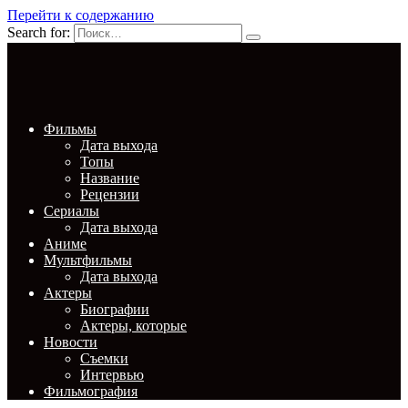
Перейти к содержанию
Search for:
Фильмы
Дата выхода
Топы
Название
Рецензии
Сериалы
Дата выхода
Аниме
Мультфильмы
Дата выхода
Актеры
Биографии
Актеры, которые
Новости
Съемки
Интервью
Фильмография