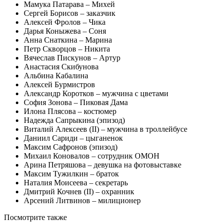
Мамука Патарава – Михей
Сергей Борисов – заказчик
Алексей Фролов – Чика
Дарья Коныжева – Соня
Анна Снаткина – Марина
Петр Скворцов – Никита
Вячеслав Пискунов – Артур
Анастасия Скибунова
Альбина Кабалина
Алексей Бурмистров
Александр Коротков – мужчина с цветами
София Зонова – Пиковая Дама
Илона Плясова – костюмер
Надежда Сапрыкина (эпизод)
Виталий Алексеев (II) – мужчина в троллейбусе
Даниил Сариди – цыганенок
Максим Сафронов (эпизод)
Михаил Коновалов – сотрудник ОМОН
Арина Петряшова – девушка на фотовыставке
Максим Тужилкин – браток
Наталия Моисеева – секретарь
Дмитрий Кочнев (II) – охранник
Арсений Литвинов – милиционер
Посмотрите
также