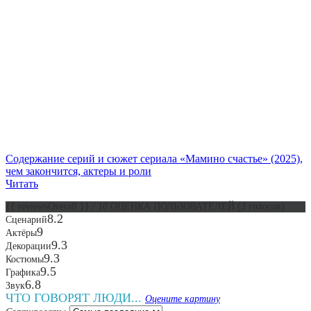
Содержание серий и сюжет сериала «Мамино счастье» (2025),
чем закончится, актеры и роли
Читать
{{ reviewsOverall }}
/ 10
ОЦЕНКА ПОЛЬЗОВАТЕЛЕЙ
(
3
голосов)
8.2
Сценарий
9
Актёры
9.3
Декорации
9.3
Костюмы
9.5
Графика
6.8
Звук
ЧТО ГОВОРЯТ ЛЮДИ...
Оцените картину