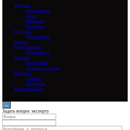
Фильмы
Дата выхода
Топы
Название
Рецензии
Сериалы
Дата выхода
Аниме
Мультфильмы
Дата выхода
Актеры
Биографии
Актеры, которые
Новости
Съемки
Интервью
Фильмография
© 2026 Топы Фильмов
Задать вопрос эксперту