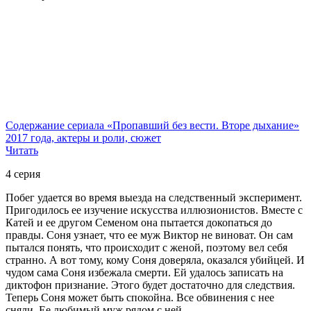
Содержание сериала «Пропавший без вести. Вторе дыхание»
2017 года, актеры и роли, сюжет
Читать
4 серия
Побег удается во время выезда на следственный эксперимент.
Пригодилось ее изучение искусства иллюзионистов. Вместе с
Катей и ее другом Семеном она пытается докопаться до
правды. Соня узнает, что ее муж Виктор не виноват. Он сам
пытался понять, что происходит с женой, поэтому вел себя
странно. А вот тому, кому Соня доверяла, оказался убийцей. И
чудом сама Соня избежала смерти. Ей удалось записать на
диктофон признание. Этого будет достаточно для следствия.
Теперь Соня может быть спокойна. Все обвинения с нее
сняли. Ее любимый муж рядом с ней.