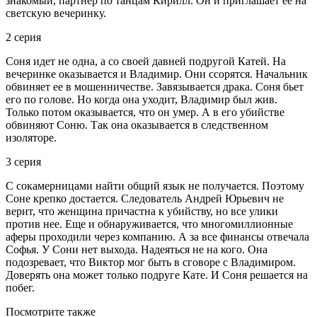
знакомый, партнер по танцам Кирилл. Он и приглашает ее на
светскую вечеринку.
2 серия
Соня идет не одна, а со своей давней подругой Катей. На
вечеринке оказывается и Владимир. Они ссорятся. Начальник
обвиняет ее в мошенничестве. Завязывается драка. Соня бьет
его по голове. Но когда она уходит, Владимир был жив.
Только потом оказывается, что он умер. А в его убийстве
обвиняют Соню. Так она оказывается в следственном
изоляторе.
3 серия
С сокамерницами найти общий язык не получается. Поэтому
Соне крепко достается. Следователь Андрей Юрьевич не
верит, что женщина причастна к убийству, но все улики
против нее. Еще и обнаруживается, что многомиллионные
аферы проходили через компанию. А за все финансы отвечала
Софья. У Сони нет выхода. Надеяться не на кого. Она
подозревает, что Виктор мог быть в сговоре с Владимиром.
Доверять она может только подруге Кате. И Соня решается на
побег.
Посмотрите
также