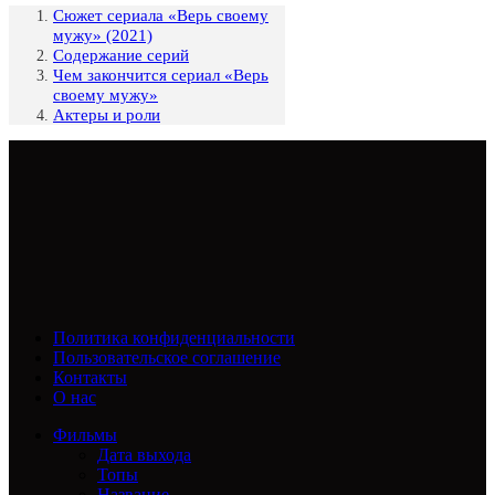
Сюжет сериала «Верь своему
мужу» (2021)
Содержание серий
Чем закончится сериал «Верь
своему мужу»
Актеры и роли
Политика конфиденциальности
Пользовательское соглашение
Контакты
О нас
Фильмы
Дата выхода
Топы
Название