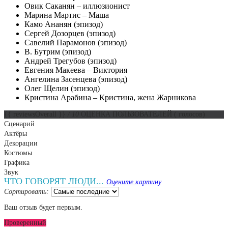
Овик Саканян – иллюзионист
Марина Мартис – Маша
Камо Ананян (эпизод)
Сергей Дозорцев (эпизод)
Савелий Парамонов (эпизод)
В. Бутрим (эпизод)
Андрей Трегубов (эпизод)
Евгения Макеева – Виктория
Ангелина Засенцева (эпизод)
Олег Щелин (эпизод)
Кристина Арабина – Кристина, жена Жарникова
{{ reviewsOverall }}
/ 10
ОЦЕНКА ПОЛЬЗОВАТЕЛЕЙ
(
голосов)
Сценарий
Актёры
Декорации
Костюмы
Графика
Звук
ЧТО ГОВОРЯТ ЛЮДИ...
Оцените картину
Сортировать:
Ваш отзыв будет первым.
Проверенный