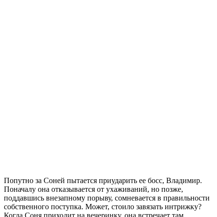
Попутно за Соней пытается приударить ее босс, Владимир.
Поначалу она отказывается от ухаживаний, но позже,
поддавшись внезапному порыву, сомневается в правильности
собственного поступка. Может, стоило завязать интрижку?
Когда Соня приходит на вечеринку, она встречает там