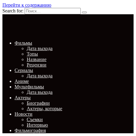
Перейти к содержанию
Search for:
Фильмы
Дата выхода
Топы
Название
Рецензии
Сериалы
Дата выхода
Аниме
Мультфильмы
Дата выхода
Актеры
Биографии
Актеры, которые
Новости
Съемки
Интервью
Фильмография