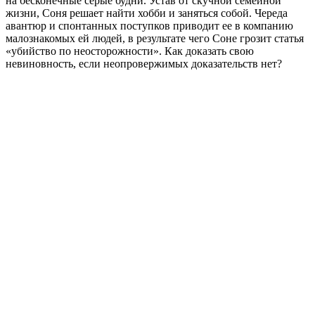
на бесконечные серые будни. Устав от скучной семейной
жизни, Соня решает найти хобби и заняться собой. Череда
авантюр и спонтанных поступков приводит ее в компанию
малознакомых ей людей, в результате чего Соне грозит статья
«убийство по неосторожности». Как доказать свою
невиновность, если неопровержимых доказательств нет?