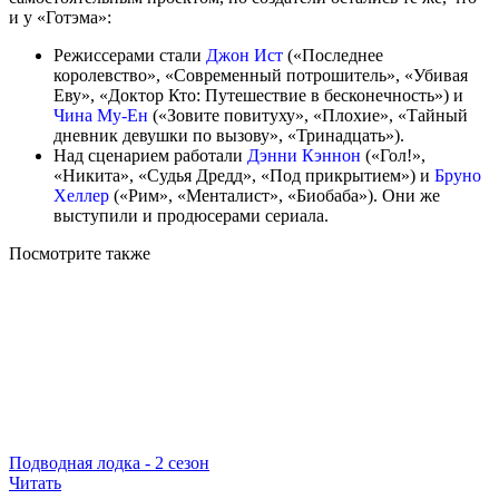
и у «Готэма»:
Режиссерами стали
Джон Ист
(«Последнее
королевство», «Современный потрошитель», «Убивая
Еву», «Доктор Кто: Путешествие в бесконечность») и
Чина Му-Ен
(«Зовите повитуху», «Плохие», «Тайный
дневник девушки по вызову», «Тринадцать»).
Над сценарием работали
Дэнни Кэннон
(«Гол!»,
«Никита», «Судья Дредд», «Под прикрытием») и
Бруно
Хеллер
(«Рим», «Менталист», «Биобаба»). Они же
выступили и продюсерами сериала.
Посмотрите
также
Подводная лодка - 2 сезон
Читать