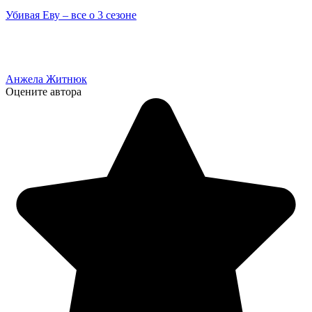
Убивая Еву – все о 3 сезоне
Анжела Житнюк
Оцените автора