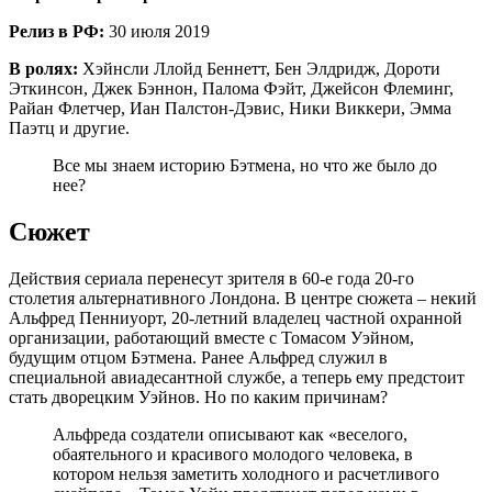
Релиз в РФ:
30 июля 2019
В ролях:
Хэйнсли Ллойд Беннетт, Бен Элдридж, Дороти
Эткинсон, Джек Бэннон, Палома Фэйт, Джейсон Флеминг,
Райан Флетчер, Иан Палстон-Дэвис, Ники Виккери, Эмма
Паэтц и другие.
Все мы знаем историю Бэтмена, но что же было до
нее?
Сюжет
Действия сериала перенесут зрителя в 60-е года 20-го
столетия альтернативного Лондона. В центре сюжета – некий
Альфред Пенниуорт, 20-летний владелец частной охранной
организации, работающий вместе с Томасом Уэйном,
будущим отцом Бэтмена. Ранее Альфред служил в
специальной авиадесантной службе, а теперь ему предстоит
стать дворецким Уэйнов. Но по каким причинам?
Альфреда создатели описывают как «веселого,
обаятельного и красивого молодого человека, в
котором нельзя заметить холодного и расчетливого