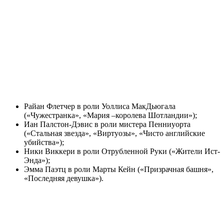
Райан Флетчер в роли Уоллиса МакДьюгала
(«Чужестранка», «Мария –королева Шотландии»);
Иан Палстон-Дэвис в роли мистера Пенниуорта
(«Стальная звезда», «Виртуозы», «Чисто английские
убийства»);
Ники Виккери в роли Отрубленной Руки («Жители Ист-
Энда»);
Эмма Паэтц в роли Марты Кейн («Призрачная башня»,
«Последняя девушка»).