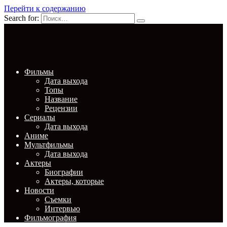
Перейти к содержанию
Search for:
Фильмы
Дата выхода
Топы
Название
Рецензии
Сериалы
Дата выхода
Аниме
Мультфильмы
Дата выхода
Актеры
Биографии
Актеры, которые
Новости
Съемки
Интервью
Фильмография