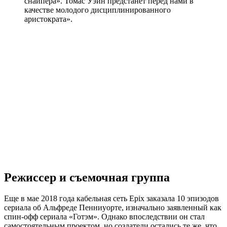
снайпера». Томас Уэйн предстанет перед нами в
качестве молодого дисциплинированного
аристократа».
Режиссер и съемочная группа
Еще в мае 2018 года кабельная сеть Epix заказала 10 эпизодов
сериала об Альфреде Пенниуорте, изначально заявленный как
спин-офф сериала «Готэм». Однако впоследствии он стал
самостоятельным проектом, но создатели остались те же, что