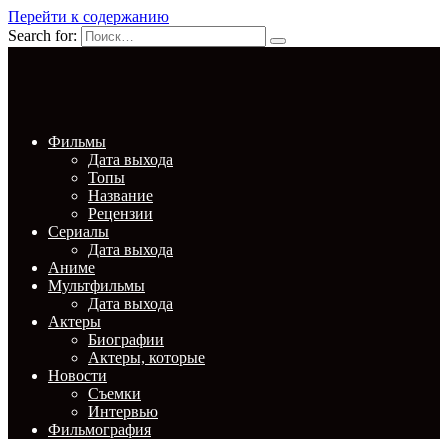
Перейти к содержанию
Search for:
Фильмы
Дата выхода
Топы
Название
Рецензии
Сериалы
Дата выхода
Аниме
Мультфильмы
Дата выхода
Актеры
Биографии
Актеры, которые
Новости
Съемки
Интервью
Фильмография