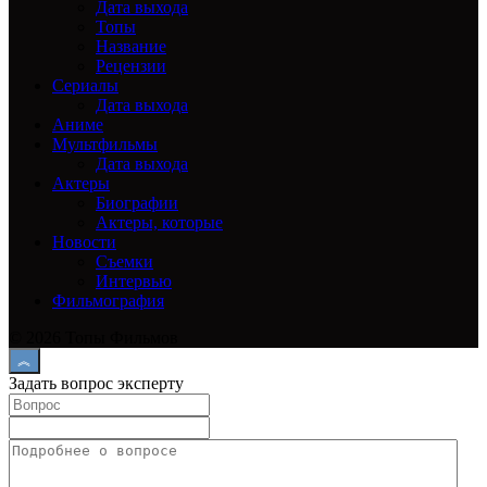
Дата выхода
Топы
Название
Рецензии
Сериалы
Дата выхода
Аниме
Мультфильмы
Дата выхода
Актеры
Биографии
Актеры, которые
Новости
Съемки
Интервью
Фильмография
© 2026 Топы Фильмов
Задать вопрос эксперту