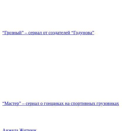
“Грозный” – сериал от создателей “Годунова”
“Мастер” – сериал о гонщиках на спортивных грузовиках
Анжела Житнюк