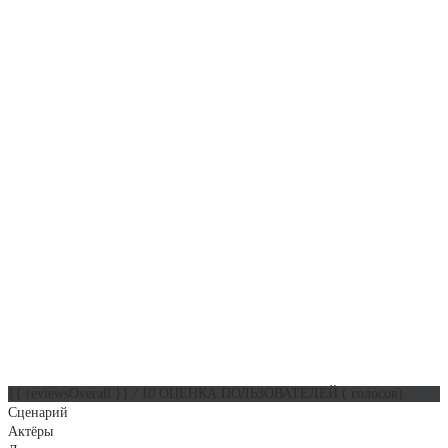
{{ reviewsOverall }}
/ 10
ОЦЕНКА ПОЛЬЗОВАТЕЛЕЙ
(
голосов)
Сценарий
Актёры