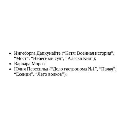
Ингеборга Дапкунайте (“Катя: Военная история”,
“Мост”, “Небесный суд”, “Аляска Кид”);
Варвара Мороз;
Юлия Пересильд (“Дело гастронома №1”, “Палач”,
“Есенин”, “Лето волков”);