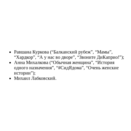
Равшана Куркова (“Балканский рубеж”, “Мамы”,
“Хардкор”, “А у нас во дворе”, “Звоните ДиКаприо!”);
Анна Михалкова (“Обычная женщина”, “История
одного назначения”, “#СидЯдома”, “Очень женские
истории”);
Михаил Лабковский.