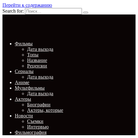
Перейти к содержанию
Search for:
Фильмы
Дата выхода
Топы
Название
Рецензии
Сериалы
Дата выхода
Аниме
Мультфильмы
Дата выхода
Актеры
Биографии
Актеры, которые
Новости
Съемки
Интервью
Фильмография