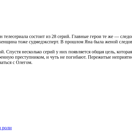
н телесериала состоит из 28 серий. Главные герои те же — след
женщина тоже судмедэксперт. В прошлом Яна была женой следов
й. Спустя несколько серий у них появляется общая цель, котора
роенную преступником, и чуть не погибают. Пережитые неприят
аться с Олегом.
и роли