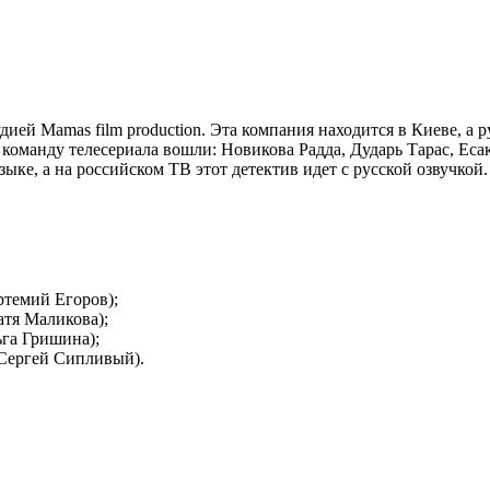
ией Mamas film production. Эта компания находится в Киеве, а
команду телесериала вошли: Новикова Радда, Дударь Тарас, Ес
ке, а на российском ТВ этот детектив идет с русской озвучкой.
ртемий Егоров);
атя Маликова);
ьга Гришина);
 Сергей Сипливый).