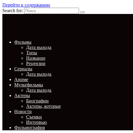
Перейти к содержанию
Search for:
Фильмы
Дата выхода
Топы
Название
Рецензии
Сериалы
Дата выхода
Аниме
Мультфильмы
Дата выхода
Актеры
Биографии
Актеры, которые
Новости
Съемки
Интервью
Фильмография