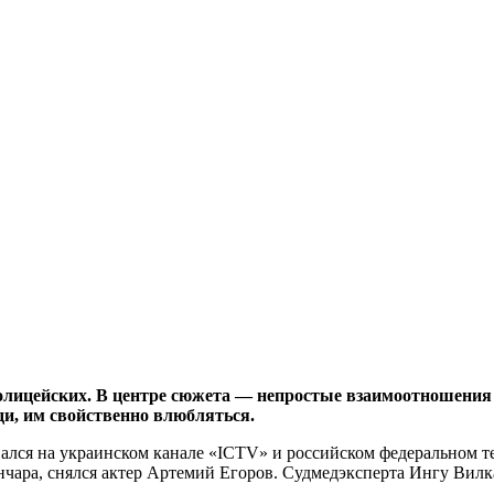
олицейских. В центре сюжета — непростые взаимоотношения 
и, им свойственно влюбляться.
ался на украинском канале «ICTV» и российском федеральном те
ончара, снялся актер Артемий Егоров. Судмедэксперта Ингу Вил