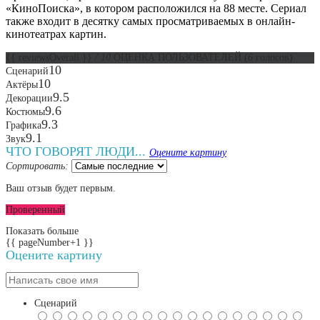
«КиноПоиска», в котором расположился на 88 месте. Сериал
также входит в десятку самых просматриваемых в онлайн-
кинотеатрах картин.
{{ reviewsOverall }}
/ 10
ОЦЕНКА ПОЛЬЗОВАТЕЛЕЙ
(
6
голосов)
10
Сценарий
10
Актёры
9.5
Декорации
9.6
Костюмы
9.3
Графика
9.1
Звук
ЧТО ГОВОРЯТ ЛЮДИ...
Оцените картину
Сортировать:
Ваш отзыв будет первым.
Проверенный
Показать больше
{{ pageNumber+1 }}
Оцените картину
Сценарий