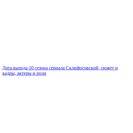
Дата выхода 10 сезона сериала Склифосовский, сюжет и
кадры, актеры и роли