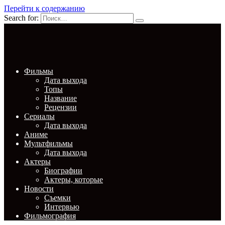
Перейти к содержанию
Search for:
Фильмы
Дата выхода
Топы
Название
Рецензии
Сериалы
Дата выхода
Аниме
Мультфильмы
Дата выхода
Актеры
Биографии
Актеры, которые
Новости
Съемки
Интервью
Фильмография