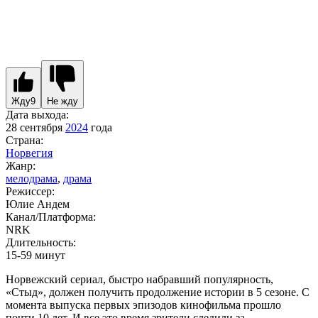
Жду
9
Не жду
Дата выхода:
28 сентября
2024
года
Страна:
Норвегия
Жанр:
мелодрама
,
драма
Режиссер:
Юлие Андем
Канал/Платформа:
NRK
Длительность:
15-59 минут
Норвежский сериал, быстро набравший популярность,
«Стыд», должен получить продолжение истории в 5 сезоне. С
момента выпуска первых эпизодов кинофильма прошло
почти 10 лет. И все это время зрители следили за