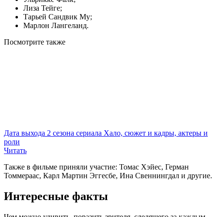
Лиза Тейге;
Тарьей Сандвик Му;
Марлон Лангеланд.
Посмотрите
также
Дата выхода 2 сезона сериала Хало, сюжет и кадры, актеры и
роли
Читать
Также в фильме приняли участие: Томас Хэйес, Герман
Томмераас, Карл Мартин Эггесбе, Ина Свеннингдал и другие.
Интересные факты
Чем можно удивить, поразить зрителя, следящего за каждым