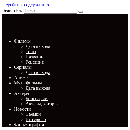
Перейти к содержанию
Search for:
Фильмы
Дата выхода
Топы
Название
Рецензии
Сериалы
Дата выхода
Аниме
Мультфильмы
Дата выхода
Актеры
Биографии
Актеры, которые
Новости
Съемки
Интервью
Фильмография