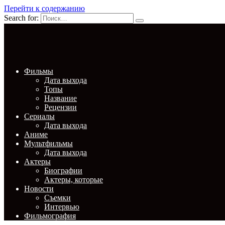
Перейти к содержанию
Search for:
Фильмы
Дата выхода
Топы
Название
Рецензии
Сериалы
Дата выхода
Аниме
Мультфильмы
Дата выхода
Актеры
Биографии
Актеры, которые
Новости
Съемки
Интервью
Фильмография