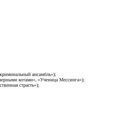
-криминальный ансамбль»);
черными котами», «Ученица Мессинга»);
твенная страсть»);