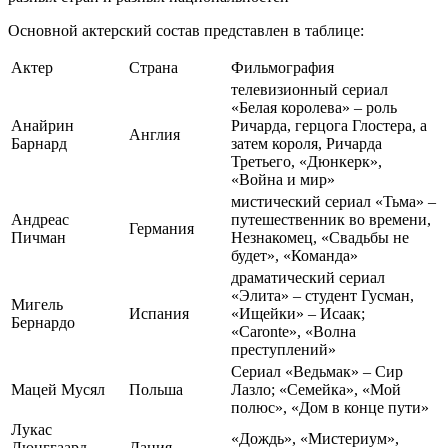
Основной актерский состав представлен в таблице:
Актер
Страна
Фильмография
телевизионный сериал
«Белая королева» – роль
Анайрин
Ричарда, герцога Глостера, а
Англия
Барнард
затем короля, Ричарда
Третьего, «Дюнкерк»,
«Война и мир»
мистический сериал «Тьма» –
Андреас
путешественник во времени,
Германия
Пичман
Незнакомец, «Свадьбы не
будет», «Команда»
драматический сериал
«Элита» – студент Гусман,
Мигель
Испания
«Ищейки» – Исаак;
Бернардо
«Caronte», «Волна
преступлений»
Сериал «Ведьмак» – Сир
Мацей Мусял
Польша
Лазло; «Семейка», «Мой
полюс», «Дом в конце пути»
Лукас
«Дождь», «Мистериум»,
Люнггаард
Дания