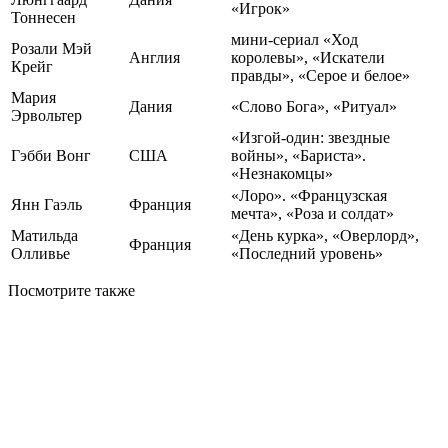
«Игрок»
Тоннесен
мини-сериал «Ход
Розали Мэй
Англия
королевы», «Искатели
Крейг
правды», «Серое и белое»
Мария
Дания
«Слово Бога», «Ритуал»
Эрвольтер
«Изгой-один: звездные
Гэбби Вонг
США
войны», «Бариста».
«Незнакомцы»
«Лоро». «Французская
Янн Гаэль
Франция
мечта», «Роза и солдат»
Матильда
«День курка», «Оверлорд»,
Франция
Олливье
«Последний уровень»
Посмотрите
также