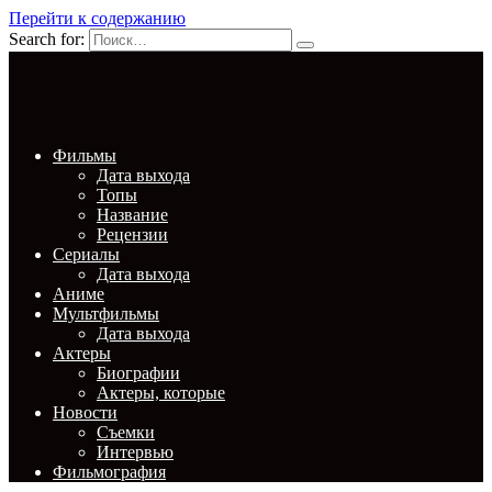
Перейти к содержанию
Search for:
Фильмы
Дата выхода
Топы
Название
Рецензии
Сериалы
Дата выхода
Аниме
Мультфильмы
Дата выхода
Актеры
Биографии
Актеры, которые
Новости
Съемки
Интервью
Фильмография