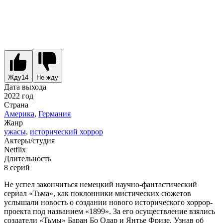
Жду
14
Не жду
Дата выхода
2022 год
Страна
Америка
,
Германия
Жанр
ужасы
,
исторический хоррор
Актеры/студия
Netflix
Длительность
8 серий
Не успел закончиться немецкий научно-фантастический
сериал «Тьма», как поклонники мистических сюжетов
услышали новость о создании нового исторического хоррор-
проекта под названием «1899». За его осуществление взялись
создатели «Тьмы» Баран Бо Одар и Янтье Фризе. Узнав об