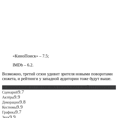
«КиноПоиск» – 7.5;
IMDb – 6.2.
Возможно, третий сезон удивит зрителя новыми поворотами
сюжета, и рейтинги у западной аудитории тоже будут выше.
{{ reviewsOverall }}
/ 10
ОЦЕНКА ПОЛЬЗОВАТЕЛЕЙ
(
13
голосов)
9.7
Сценарий
9.9
Актёры
9.8
Декорации
9.9
Костюмы
9.7
Графика
9.9
Звук