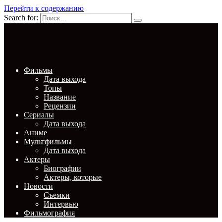
Перейти к содержанию
Search for:
Фильмы
Дата выхода
Топы
Название
Рецензии
Сериалы
Дата выхода
Аниме
Мультфильмы
Дата выхода
Актеры
Биографии
Актеры, которые
Новости
Съемки
Интервью
Фильмография