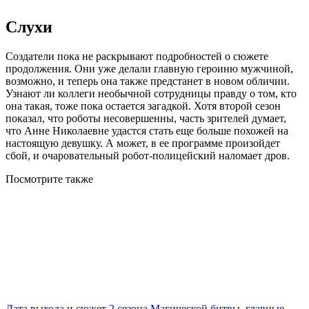
Слухи
Создатели пока не раскрывают подробностей о сюжете
продолжения. Они уже делали главную героиню мужчиной,
возможно, и теперь она также предстанет в новом обличии.
Узнают ли коллеги необычной сотрудницы правду о том, кто
она такая, тоже пока остается загадкой. Хотя второй сезон
показал, что роботы несовершенны, часть зрителей думает,
что Анне Николаевне удастся стать еще больше похожей на
настоящую девушку. А может, в ее программе произойдет
сбой, и очаровательный робот-полицейский наломает дров.
Посмотрите
также
Дата выхода и сюжет 2 сезона Магической битвы, главные