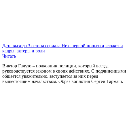
Дата выхода 3 сезона сериала Не с первой попытки, сюжет и
кадры, актеры и роли
Читать
Виктор Галузо – полковник полиции, который всегда
руководствуется законом в своих действиях. С подчиненными
общается уважительно, заступается за них перед
вышестоящим начальством. Образ воплотил Сергей Гармаш.