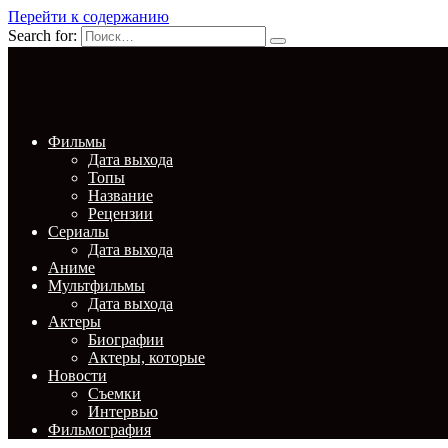
Перейти к содержанию
Search for:
Фильмы
Дата выхода
Топы
Название
Рецензии
Сериалы
Дата выхода
Аниме
Мультфильмы
Дата выхода
Актеры
Биографии
Актеры, которые
Новости
Съемки
Интервью
Фильмография