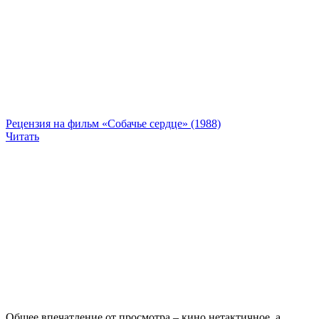
Рецензия на фильм «Собачье сердце» (1988)
Читать
Общее впечатление от просмотра – кино нетактичное, а