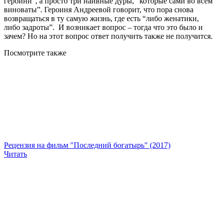
героини”, а просто три наивные дуры, “которые сами во всем
виноваты”. Героиня Андреевой говорит, что пора снова
возвращаться в ту самую жизнь, где есть “либо женатики,
либо задроты”. И возникает вопрос – тогда что это было и
зачем? Но на этот вопрос ответ получить также не получится.
Посмотрите
также
Рецензия на фильм "Последний богатырь" (2017)
Читать