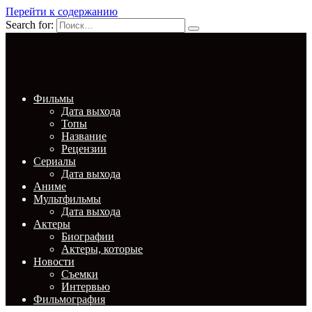
Перейти к содержанию
Search for:
Фильмы
Дата выхода
Топы
Название
Рецензии
Сериалы
Дата выхода
Аниме
Мультфильмы
Дата выхода
Актеры
Биографии
Актеры, которые
Новости
Съемки
Интервью
Фильмография