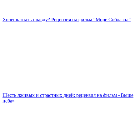
Хочешь знать правду? Рецензия на фильм “Море Соблазна”
Шесть лживых и страстных дней: рецензия на фильм «Выше
неба»