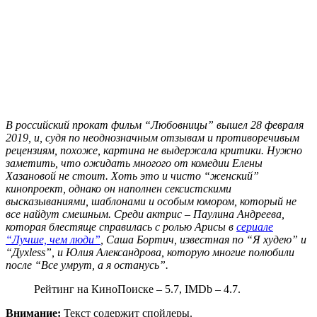
В российский прокат фильм “Любовницы” вышел 28 февраля
2019, и, судя по неоднозначным отзывам и противоречивым
рецензиям, похоже, картина не выдержала критики. Нужно
заметить, что ожидать многого от комедии Елены
Хазановой не стоит. Хоть это и чисто “женский”
кинопроект, однако он наполнен сексистскими
высказываниями, шаблонами и особым юмором, который не
все найдут смешным. Среди актрис – Паулина Андреева,
которая блестяще справилась с ролью Арисы в
сериале
“Лучше, чем люди”
, Саша Бортич, известная по “Я худею” и
“Дуxless”, и Юлия Александрова, которую многие полюбили
после “Все умрут, а я останусь”.
Рейтинг на КиноПоиске – 5.7, IMDb – 4.7.
Внимание:
Текст содержит спойлеры.