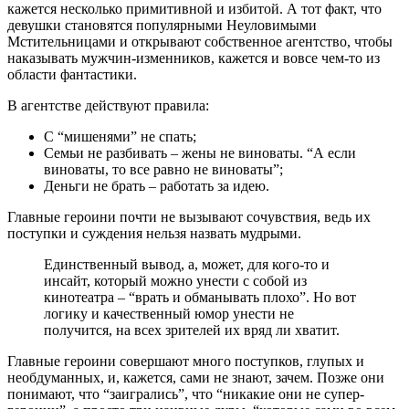
кажется несколько примитивной и избитой. А тот факт, что
девушки становятся популярными Неуловимыми
Мстительницами и открывают собственное агентство, чтобы
наказывать мужчин-изменников, кажется и вовсе чем-то из
области фантастики.
В агентстве действуют правила:
С “мишенями” не спать;
Семьи не разбивать – жены не виноваты. “А если
виноваты, то все равно не виноваты”;
Деньги не брать – работать за идею.
Главные героини почти не вызывают сочувствия, ведь их
поступки и суждения нельзя назвать мудрыми.
Единственный вывод, а, может, для кого-то и
инсайт, который можно унести с собой из
кинотеатра – “врать и обманывать плохо”. Но вот
логику и качественный юмор унести не
получится, на всех зрителей их вряд ли хватит.
Главные героини совершают много поступков, глупых и
необдуманных, и, кажется, сами не знают, зачем. Позже они
понимают, что “заигрались”, что “никакие они не супер-