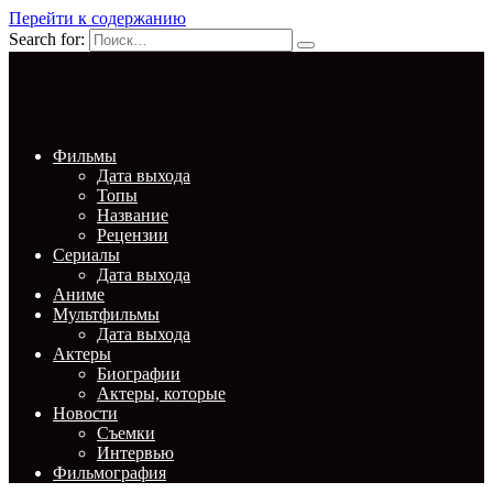
Перейти к содержанию
Search for:
Фильмы
Дата выхода
Топы
Название
Рецензии
Сериалы
Дата выхода
Аниме
Мультфильмы
Дата выхода
Актеры
Биографии
Актеры, которые
Новости
Съемки
Интервью
Фильмография