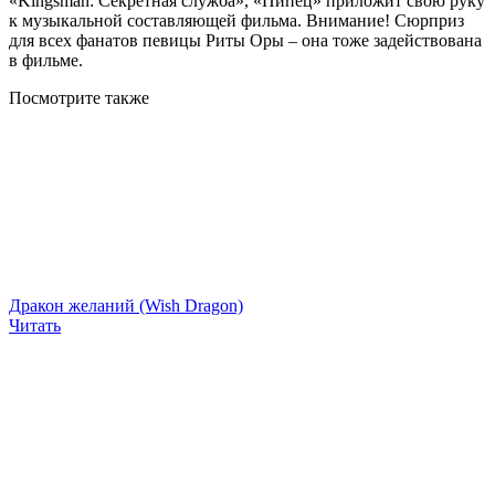
«Kingsman: Секретная служба», «Пипец» приложит свою руку
к музыкальной составляющей фильма. Внимание! Сюрприз
для всех фанатов певицы Риты Оры – она тоже задействована
в фильме.
Посмотрите
также
Дракон желаний (Wish Dragon)
Читать