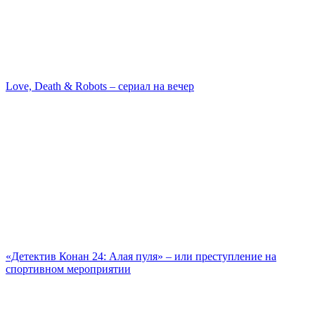
Love, Death & Robots – сериал на вечер
«Детектив Конан 24: Алая пуля» – или преступление на
спортивном мероприятии