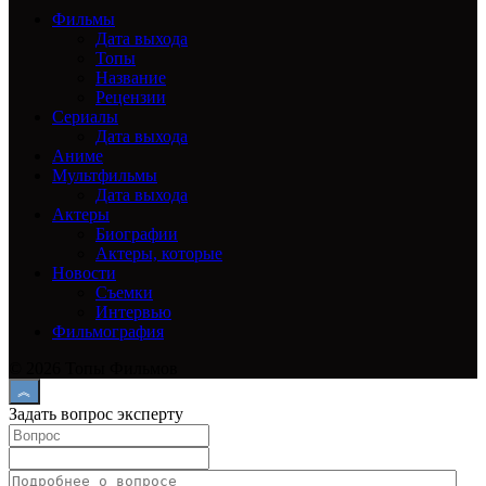
Фильмы
Дата выхода
Топы
Название
Рецензии
Сериалы
Дата выхода
Аниме
Мультфильмы
Дата выхода
Актеры
Биографии
Актеры, которые
Новости
Съемки
Интервью
Фильмография
© 2026 Топы Фильмов
Задать вопрос эксперту