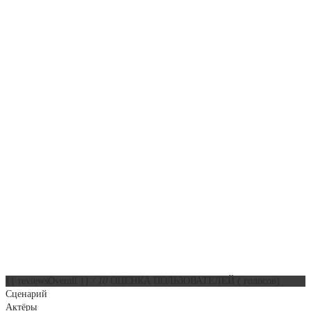
{{ reviewsOverall }}
/ 10
ОЦЕНКА ПОЛЬЗОВАТЕЛЕЙ
(
голосов)
Сценарий
Актёры