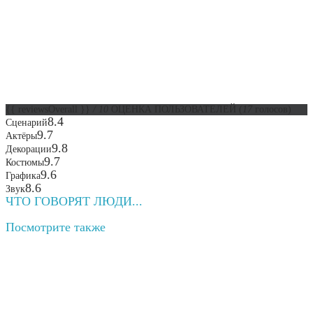
{{ reviewsOverall }}
/ 10
ОЦЕНКА ПОЛЬЗОВАТЕЛЕЙ
(
17
голосов)
8.4
Сценарий
9.7
Актёры
9.8
Декорации
9.7
Костюмы
9.6
Графика
8.6
Звук
ЧТО ГОВОРЯТ ЛЮДИ...
Посмотрите
также