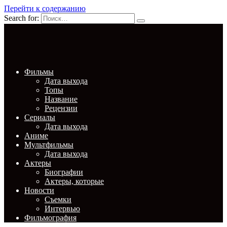
Перейти к содержанию
Search for:
Фильмы
Дата выхода
Топы
Название
Рецензии
Сериалы
Дата выхода
Аниме
Мультфильмы
Дата выхода
Актеры
Биографии
Актеры, которые
Новости
Съемки
Интервью
Фильмография