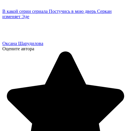
В какой серии сериала Постучись в мою дверь Серкан
изменяет Эде
Оксана Шарудилова
Оцените автора