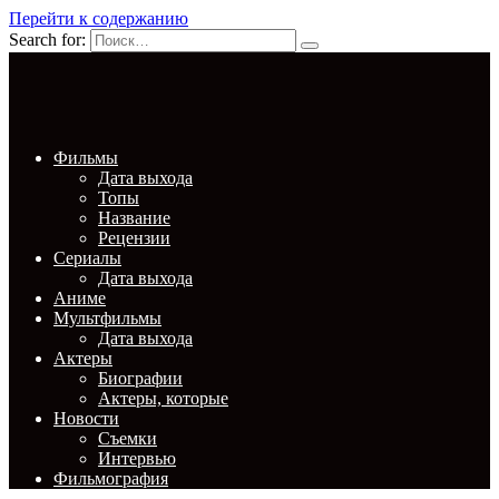
Перейти к содержанию
Search for:
Фильмы
Дата выхода
Топы
Название
Рецензии
Сериалы
Дата выхода
Аниме
Мультфильмы
Дата выхода
Актеры
Биографии
Актеры, которые
Новости
Съемки
Интервью
Фильмография