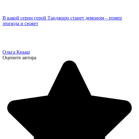
В какой серии герой Танджиро станет демоном – номер
эпизода и сюжет
Ольга Кныш
Оцените автора