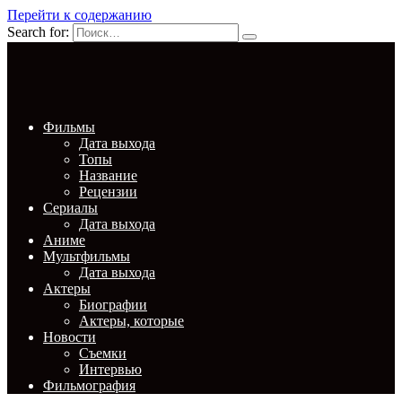
Перейти к содержанию
Search for:
Фильмы
Дата выхода
Топы
Название
Рецензии
Сериалы
Дата выхода
Аниме
Мультфильмы
Дата выхода
Актеры
Биографии
Актеры, которые
Новости
Съемки
Интервью
Фильмография