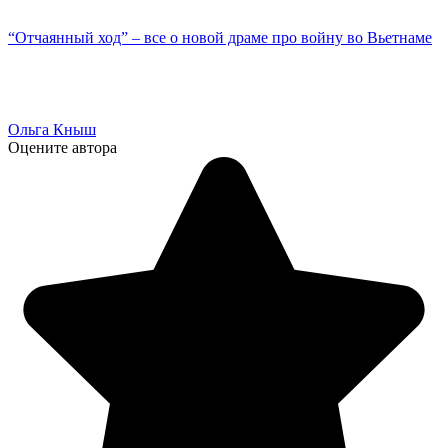
“Отчаянный ход” – все о новой драме про войну во Вьетнаме
Ольга Кныш
Оцените автора