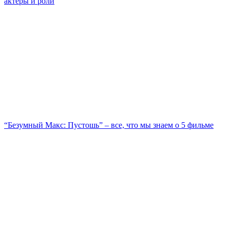
актеры и роли
“Безумный Макс: Пустошь” – все, что мы знаем о 5 фильме