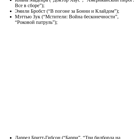
Все в сборе”);
Эмили Бробст (“В погоне за Бонни и Клайдом”);
Мэттью Зук (“Мстители: Война бесконечности”,
“Роковой патруль”);
Даррел Бритт-Гибсон (“Барри”, “Три билборда на