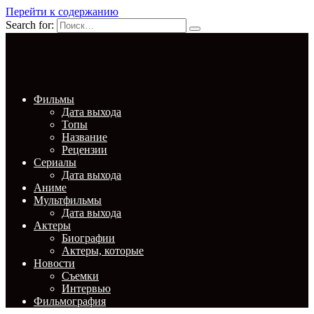
Перейти к содержанию
Search for:
Фильмы
Дата выхода
Топы
Название
Рецензии
Сериалы
Дата выхода
Аниме
Мультфильмы
Дата выхода
Актеры
Биографии
Актеры, которые
Новости
Съемки
Интервью
Фильмография