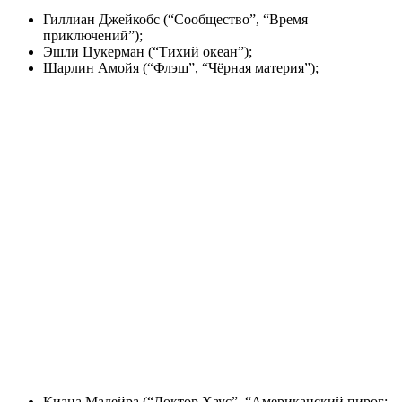
Гиллиан Джейкобс (“Сообщество”, “Время
приключений”);
Эшли Цукерман (“Тихий океан”);
Шарлин Амойя (“Флэш”, “Чёрная материя”);
Киана Мадейра (“Доктор Хаус”, “Американский пирог: