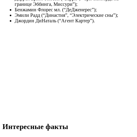
границе Эббинга, Миссури”);
Бенжамин Флорес мл. (“ДеДженерес”);
Эмили Радд (“Династия”, “Электрические сны”);
Джордин ДиНаталь (“Агент Картер”).
Интересные факты