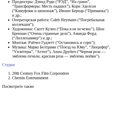
Продюсеры: Дэвид Рэди (“РЭД”, “На грани”,
“Трансформеры: Месть падших”), Кори Эделсон
(“Камуфляж и шпионаж”), Ивонн Бернар (“Приманка”)
и др.;
Операторская работа: Caleb Heymann (“Погребальная
коллекция”);
Художники: Скотт Кузио (“Пока я не исчезну”), Шон
Бреннан (“Очень странные дела”), Аманда Форд
(“Лиллехаммер”) и др.;
Монтаж: Рэйчел Гудлетт (“Остановись и гори”);
Музыка: Марко Белтрами (“Поезд на Юму”, “Люцифер”,
“Vизитеры”, “Агент”), Анна Друбич (“Черная роза —
эмблема печали, красная роза — эмблема любви”).
Студии
20th Century Fox Film Corporation
Chernin Entertainment
Посмотрите
также