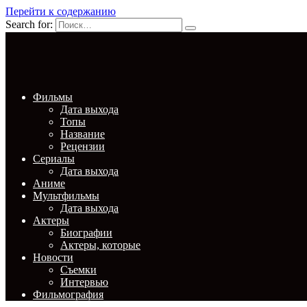
Перейти к содержанию
Search for:
Фильмы
Дата выхода
Топы
Название
Рецензии
Сериалы
Дата выхода
Аниме
Мультфильмы
Дата выхода
Актеры
Биографии
Актеры, которые
Новости
Съемки
Интервью
Фильмография