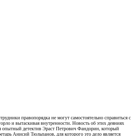
отрудники правопорядка не могут самостоятельно справиться с
 горло и вытаскивая внутренности. Новость об этих деяниях
ется опытный детектив Эраст Петрович Фандорин, который
етарь Анисий Тюльпанов, для которого это дело является