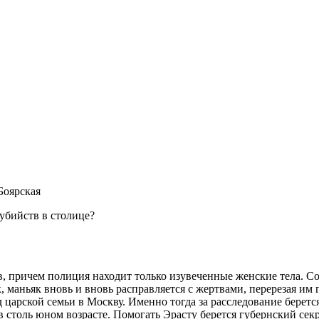
Боярская
убийств в столице?
тв, причем полиция находит только изувеченные женские тела. С
к, маньяк вновь и вновь расправляется с жертвами, перерезая им
езд царской семьи в Москву. Именно тогда за расследование бер
 столь юном возрасте. Помогать Эрасту берется губернский секр