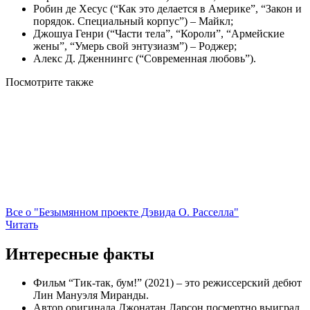
Робин де Хесус (“Как это делается в Америке”, “Закон и
порядок. Специальный корпус”) – Майкл;
Джошуа Генри (“Части тела”, “Короли”, “Армейские
жены”, “Умерь свой энтузиазм”) – Роджер;
Алекс Д. Дженнингс (“Современная любовь”).
Посмотрите
также
Все о "Безымянном проекте Дэвида О. Расселла"
Читать
Интересные факты
Фильм “Тик-так, бум!” (2021) – это режиссерский дебют
Лин Мануэля Миранды.
Автор оригинала Джонатан Ларсон посмертно выиграл