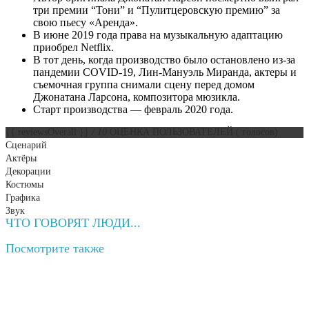
три премии “Тони” и “Пулитцеровскую премию” за
свою пьесу «Аренда».
В июне 2019 года права на музыкальную адаптацию
приобрел Netflix.
В тот день, когда производство было остановлено из-за
пандемии COVID-19, Лин-Мануэль Миранда, актеры и
съемочная группа снимали сцену перед домом
Джонатана Ларсона, композитора мюзикла.
Старт производства — февраль 2020 года.
{{ reviewsOverall }}
/ 10
ОЦЕНКА ПОЛЬЗОВАТЕЛЕЙ
(
голосов)
Сценарий
Актёры
Декорации
Костюмы
Графика
Звук
ЧТО ГОВОРЯТ ЛЮДИ...
Посмотрите
также