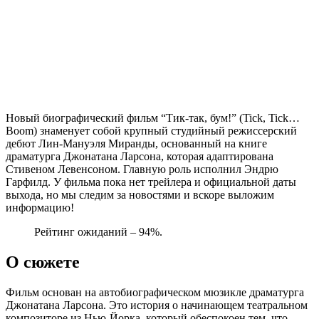
Новый биографический фильм “Тик-так, бум!” (Tick, Tick…
Boom) знаменует собой крупный студийный режиссерский
дебют Лин-Мануэля Миранды, основанный на книге
драматурга Джонатана Ларсона, которая адаптирована
Стивеном Левенсоном. Главную роль исполнил Эндрю
Гарфилд. У фильма пока нет трейлера и официальной даты
выхода, но мы следим за новостями и вскоре выложим
информацию!
Рейтинг ожиданий – 94%.
О сюжете
Фильм основан на автобиографическом мюзикле драматурга
Джонатана Ларсона. Это история о начинающем театральном
композиторе из Нью-Йорка, который обеспокоен тем, что