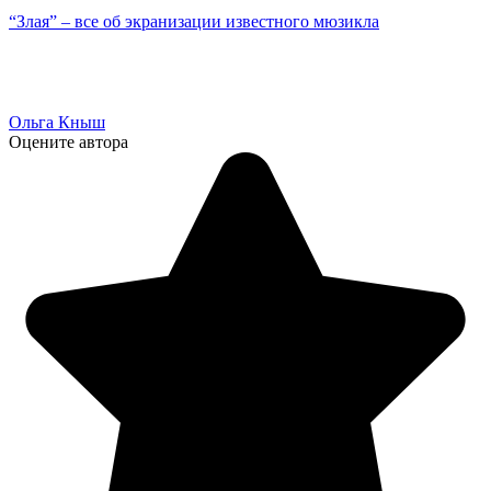
“Злая” – все об экранизации известного мюзикла
Ольга Кныш
Оцените автора