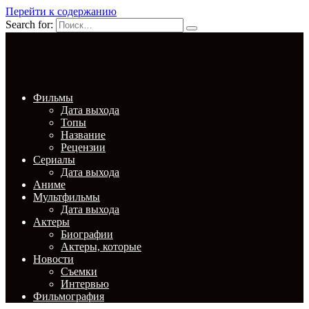
Перейти к содержанию
Search for:
Фильмы
Дата выхода
Топы
Название
Рецензии
Сериалы
Дата выхода
Аниме
Мультфильмы
Дата выхода
Актеры
Биографии
Актеры, которые
Новости
Съемки
Интервью
Фильмография