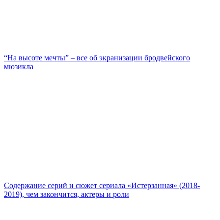
“На высоте мечты” – все об экранизации бродвейского
мюзикла
Содержание серий и сюжет сериала «Истерзанная» (2018-
2019), чем закончится, актеры и роли