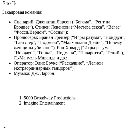
Хаус”).
Закадровая команда:
Сценарий: Джонатан Ларсон (“Богема”, “Рент на
Бродвее”), Стивен Левенсон (“Мастера секса”, “Вегас”,
“Фосси/Вердон”, “Сосны”);
Продюсеры: Брайан Грейзер (“Игры разума”, “Нокдаун”,
“Гангстер”, “Подмена”, “Малхолланд Драйв”, “Почему
женщины убивают”), Рон Ховард (“Игры разума”,
“Нокдаун”, “Гонка”, “Подмена”, “Паваротти”, “Гений”),
Л.-Мануэль Миранда и др.;
Оператор: Элис Брукс (“Раскаяние”, “Легион
экстраординарных танцоров”);
Музыка: Дж. Ларсон.
5000 Broadway Productions
Imagine Entertainment