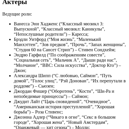
Актеры
Ведущие роли:
Ванесса Энн Хадженс (“Классный мюзикл 3:
Выпускной”, “Классный мюзикл: Каникулы”,
“Непослушные родители”) – Каресса;
Брэдли Уитфорд (“Моя жизнь”, “Маленький
Манхэттен”, “Зов предков”, “Прочь”, “Запах женщины”,
“Студия 60 на Сансет Стрип”) – Стивен Сондхейм;
Эндрю Гарфилд (“По соображениям совести”,
“Социальная сеть”, “Мальчик А”, “Дыши ради нас”,
“Молчание”, “BBC: Сила искусства”, “Доктор Кто”) –
Джон;
Александра Шипп (“С любовью, Саймон”, “Путь
домой”, “Голос улиц”, “Рэй Донован”, “Их перепутали в
роддоме”) – Сьюзен;
Джордан Фишер (“Оборотень”, “Кости”, “Ши-Ра и
непобедимые принцессы”) – Саймон;
Джудит Лайт (“Царь сновидений”, “Очевидное”,
“Американская история преступлений”, “Хорошая
борьба”) – Роза Стивенс;
Джоэнна Адлер (“Чикаго в огне”, “Секс в большом
городе”, “Хорошая жена”, “Новый Амстердам”,
“Оранжевый — хит сезона”) – Молли;