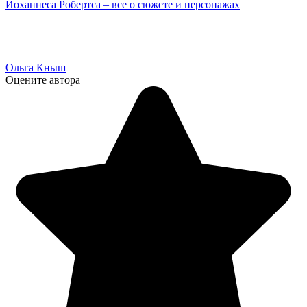
Йоханнеса Робертса – все о сюжете и персонажах
Ольга Кныш
Оцените автора