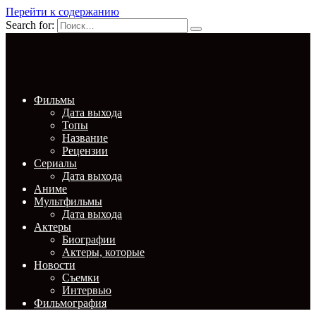
Перейти к содержанию
Search for:
Фильмы
Дата выхода
Топы
Название
Рецензии
Сериалы
Дата выхода
Аниме
Мультфильмы
Дата выхода
Актеры
Биографии
Актеры, которые
Новости
Съемки
Интервью
Фильмография