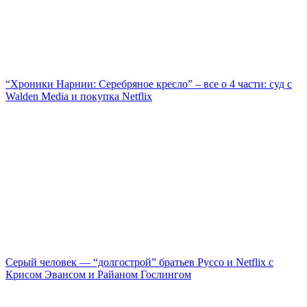
“Хроники Нарнии: Серебряное кресло” – все о 4 части: суд с
Walden Media и покупка Netflix
Серый человек — “долгострой” братьев Руссо и Netflix с
Крисом Эвансом и Райаном Гослингом