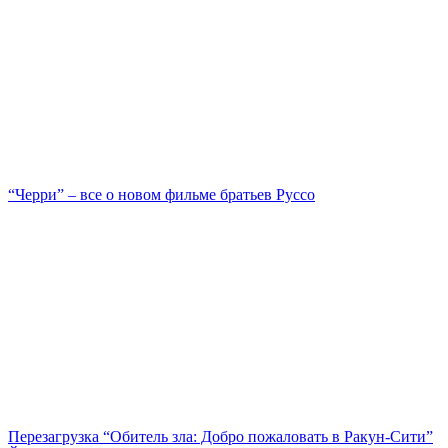
“Черри” – все о новом фильме братьев Руссо
Перезагрузка “Обитель зла: Добро пожаловать в Ракун-Сити”